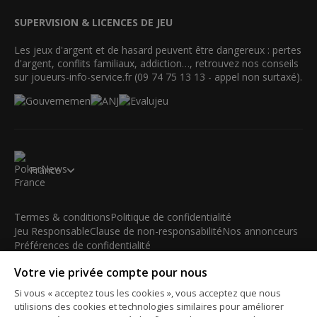
SUPERVISION & LICENCES DE JEU
Les jeux d'argent et de hasard peuvent être dangereux : pertes
d'argent, conflits familiaux, addiction…, retrouvez nos conseils
sur joueurs-info-service.fr (09 74 75 13 13 - appel non surtaxé).
France
Termes & conditions
Politique de confidentialité
Jeu Responsable
Clause de non-responsabilité
Nos annonceurs
Préférences de confidentialité
Votre vie privée compte pour nous
© 2003-2026 iBus Media Limited. Tous droits réservés. Ce
matériel ne peut être reproduit, modifié ou distribué sans
Si vous « acceptez tous les cookies », vous acceptez que nous
l'accord écrit et la permission officielle du détenteur des droits.
utilisions des cookies et technologies similaires pour améliorer