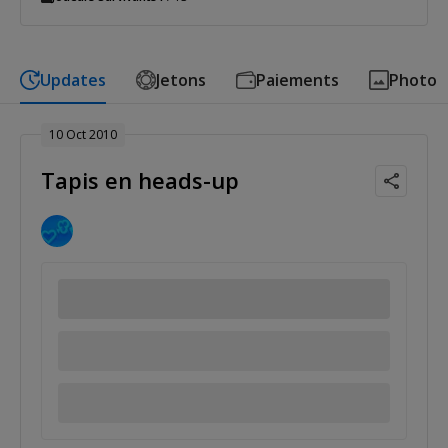
Updates
Jetons
Paiements
Photo
10 Oct 2010
Tapis en heads-up