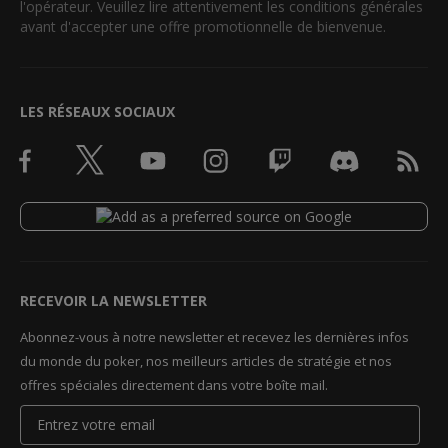
l'opérateur. Veuillez lire attentivement les conditions générales
avant d'accepter une offre promotionnelle de bienvenue.
LES RÉSEAUX SOCIAUX
RECEVOIR LA NEWSLETTER
Abonnez-vous à notre newsletter et recevez les dernières infos
du monde du poker, nos meilleurs articles de stratégie et nos
offres spéciales directement dans votre boîte mail.