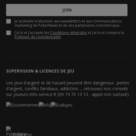
JOIN
Je souhaite m’abonner aux newsletters et aux communications
marketing de PokerNews et de ses partenaires commerciaux.
J’ai lu et j’accepte les
Conditions générales
et j’ai lu et compris la
Politique de confidentialité
.
SUPERVISION & LICENCES DE JEU
Les jeux d'argent et de hasard peuvent être dangereux : pertes
d'argent, conflits familiaux, addiction…, retrouvez nos conseils
sur joueurs-info-service.fr (09 74 75 13 13 - appel non surtaxé).
France