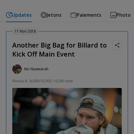
Updates
Jetons
Paiements
Photo
11 Nov 2018
Another Big Bag for Billard to
Kick Off Main Event
Mo Nuwwarah
Niveau 8 : 8,000/16,000, 16,000 ante