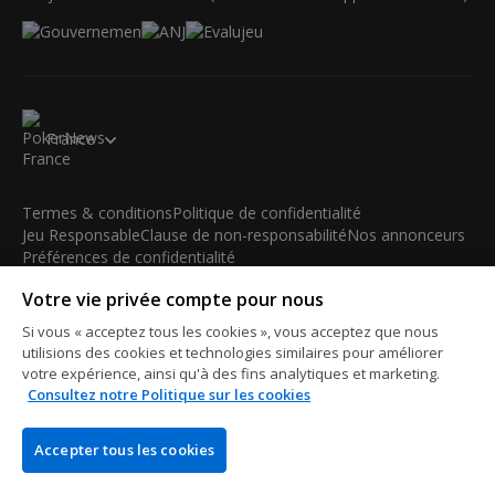
France
Termes & conditions
Politique de confidentialité
Jeu Responsable
Clause de non-responsabilité
Nos annonceurs
Préférences de confidentialité
Votre vie privée compte pour nous
© 2003-2026 iBus Media Limited. Tous droits réservés. Ce
matériel ne peut être reproduit, modifié ou distribué sans
Si vous « acceptez tous les cookies », vous acceptez que nous
l'accord écrit et la permission officielle du détenteur des droits.
utilisions des cookies et technologies similaires pour améliorer
iBus Media Limited, 33-37 Athol Street IM1 1LB -Douglas -Isle
votre expérience, ainsi qu'à des fins analytiques et marketing.
of Man
Consultez notre Politique sur les cookies
Accepter tous les cookies