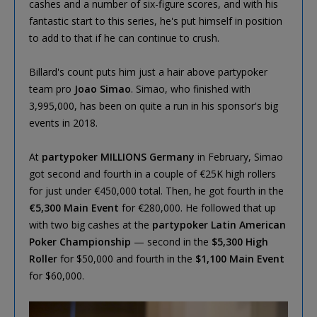
cashes and a number of six-figure scores, and with his
fantastic start to this series, he's put himself in position
to add to that if he can continue to crush.
Billard's count puts him just a hair above partypoker
team pro
Joao Simao
. Simao, who finished with
3,995,000, has been on quite a run in his sponsor's big
events in 2018.
At
partypoker MILLIONS Germany
in February, Simao
got second and fourth in a couple of €25K high rollers
for just under €450,000 total. Then, he got fourth in the
€5,300 Main Event
for €280,000. He followed that up
with two big cashes at the
partypoker Latin American
Poker Championship
— second in the
$5,300 High
Roller
for $50,000 and fourth in the
$1,100 Main Event
for $60,000.