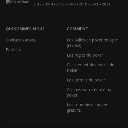
•
•
•
•
•
•
2013
2014
2015
2016
2018
2021
2023
QUI SOMMES-NOUS
COMMENT
Contactez-nous
Les Salles de poker en ligne
(review)
Publicité
Les règles du poker
Classement des mains du
Poker
Les termes du poker
Calculez votre équité au
poker
Les tournois de poker
gratuits