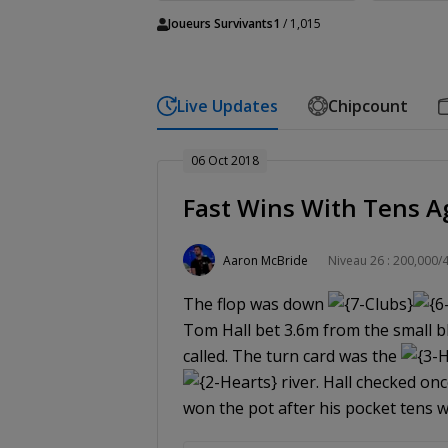
Joueurs Survivants
1
/ 1,015
Live Updates
Chipcount
06 Oct 2018
Fast Wins With Tens Ag
Aaron McBride
Niveau 26 : 200,000/
The flop was down
Tom Hall bet 3.6m from the small bl
called. The turn card was the
river. Hall checked o
won the pot after his pocket tens w