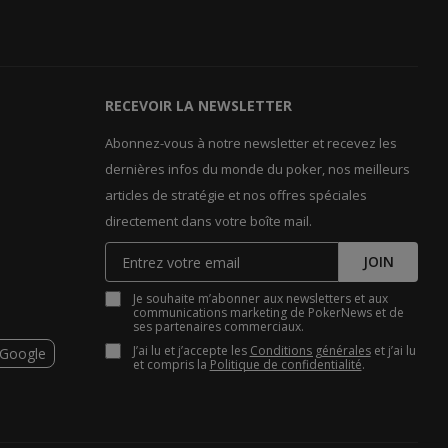
RECEVOIR LA NEWSLETTER
Abonnez-vous à notre newsletter et recevez les
dernières infos du monde du poker, nos meilleurs
articles de stratégie et nos offres spéciales
directement dans votre boîte mail.
JOIN
Je souhaite m’abonner aux newsletters et aux
communications marketing de PokerNews et de
ses partenaires commerciaux.
J’ai lu et j’accepte les
Conditions générales
et j’ai lu
et compris la
Politique de confidentialité
.