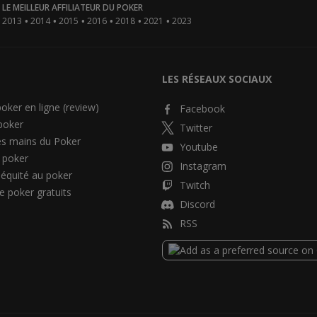
LE MEILLEUR AFFILIATEUR DU POKER
•
•
•
•
•
•
2013
2014
2015
2016
2018
2021
2023
LES RÉSEAUX SOCIAUX
poker en ligne (review)
Facebook
poker
Twitter
s mains du Poker
Youtube
 poker
Instagram
 équité au poker
Twitch
e poker gratuits
Discord
RSS