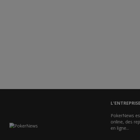
L'ENTREPRIS
PokerNews est 
online, des re
en ligne...