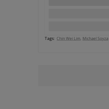
Tags:
Chin Wei Lim
Michael Soyza