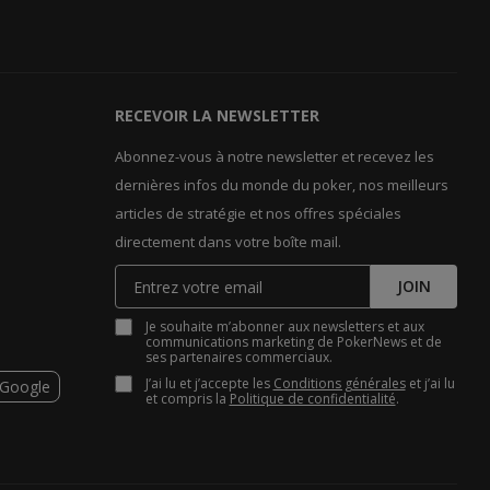
RECEVOIR LA NEWSLETTER
Abonnez-vous à notre newsletter et recevez les
dernières infos du monde du poker, nos meilleurs
articles de stratégie et nos offres spéciales
directement dans votre boîte mail.
JOIN
Je souhaite m’abonner aux newsletters et aux
communications marketing de PokerNews et de
ses partenaires commerciaux.
J’ai lu et j’accepte les
Conditions générales
et j’ai lu
et compris la
Politique de confidentialité
.