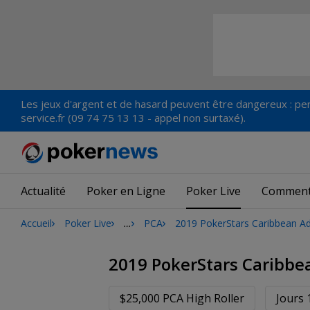
Les jeux d'argent et de hasard peuvent être dangereux : perte
service.fr (09 74 75 13 13 - appel non surtaxé).
Actualité
Poker en Ligne
Poker Live
Comment 
Accueil
Poker Live
…
PCA
2019 PokerStars Caribbean A
2019 PokerStars Caribb
$25,000 PCA High Roller
Jours 