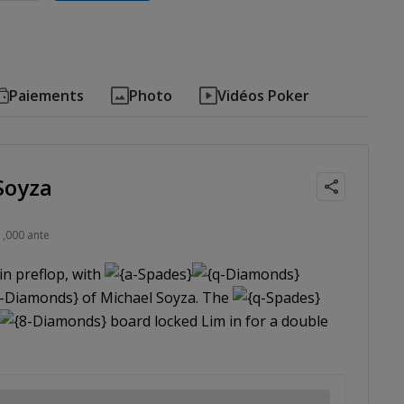
Paiements
Photo
Vidéos Poker
Soyza
1,000 ante
in preflop, with
of Michael Soyza. The
board locked Lim in for a double