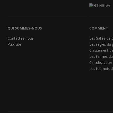
QUI SOMMES-NOUS
COMMENT
Contactez-nous
Les Salles de 
Publicité
Les règles du 
Classement de
Les termes du
Calculez votre
Les tournois d