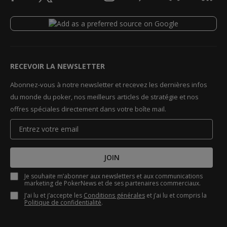
RECEVOIR LA NEWSLETTER
Abonnez-vous à notre newsletter et recevez les dernières infos
du monde du poker, nos meilleurs articles de stratégie et nos
offres spéciales directement dans votre boîte mail.
JOIN
Je souhaite m’abonner aux newsletters et aux communications
marketing de PokerNews et de ses partenaires commerciaux.
J’ai lu et j’accepte les
Conditions générales
et j’ai lu et compris la
Politique de confidentialité
.