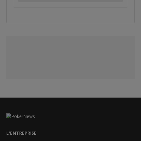
L'ENTREPRISE