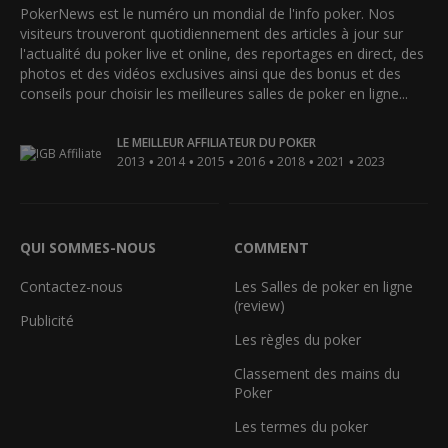
PokerNews est le numéro un mondial de l'info poker. Nos
visiteurs trouveront quotidiennement des articles à jour sur
l'actualité du poker live et online, des reportages en direct, des
photos et des vidéos exclusives ainsi que des bonus et des
conseils pour choisir les meilleures salles de poker en ligne...
LE MEILLEUR AFFILIATEUR DU POKER
•
•
•
•
•
•
2013
2014
2015
2016
2018
2021
2023
QUI SOMMES-NOUS
COMMENT
Contactez-nous
Les Salles de poker en ligne
(review)
Publicité
Les règles du poker
Classement des mains du
Poker
Les termes du poker