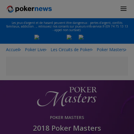
Les jeux d'argent et de hasard peuvent être dangereux : pertes d'argent, conflits
familiaux, addiction…, retrouvez nos conseils sur joueurs-info-service.fr (09 74 75 13 13
- appel non surtaxé).
Accueil
Poker Live
Les Circuits de Poker
Poker Masters
2
POKER MASTERS
2018 Poker Masters