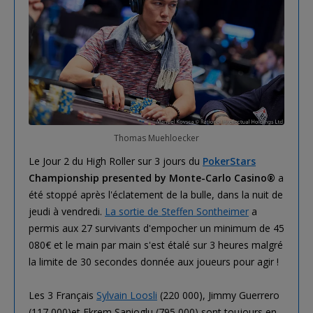
Thomas Muehloecker
Le Jour 2 du High Roller sur 3 jours du
PokerStars
Championship presented by Monte-Carlo Casino®
a
été stoppé après l'éclatement de la bulle, dans la nuit de
jeudi à vendredi.
La sortie de Steffen Sontheimer
a
permis aux 27 survivants d'empocher un minimum de 45
080€ et le main par main s'est étalé sur 3 heures malgré
la limite de 30 secondes donnée aux joueurs pour agir !
Les 3 Français
Sylvain Loosli
(220 000), Jimmy Guerrero
(117 000)et Ekrem Sanioglu (795 000) sont toujours en