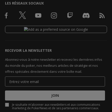
LES RÉSEAUX SOCIAUX
RECEVOIR LA NEWSLETTER
Abonnez-vous à notre newsletter et recevez les dernières infos
du monde du poker, nos meilleurs articles de stratégie et nos
offres spéciales directement dans votre boîte mail.
JOIN
Je souhaite m’abonner aux newsletters et aux communications
marketing de PokerNews et de ses partenaires commerciaux.