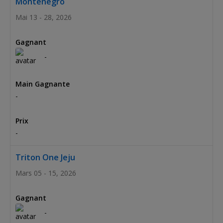
Montenegro
Mai 13 - 28, 2026
-
-
-
Triton One Jeju
Mars 05 - 15, 2026
-