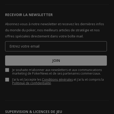
RECEVOIR LA NEWSLETTER
Abonnez-vous à notre newsletter et recevez les dernières infos
du monde du poker, nos meilleurs articles de stratégie et nos
offres spéciales directement dans votre boîte mail.
JOIN
Je souhaite m’abonner aux newsletters et aux communications
marketing de PokerNews et de ses partenaires commerciaux.
J’ai lu et j’accepte les
Conditions générales
et j’ai lu et compris la
Politique de confidentialité
.
SUPERVISION & LICENCES DE JEU