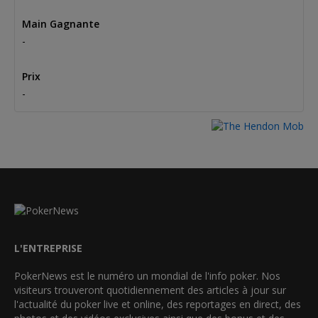
-
-
L'ENTREPRISE
PokerNews est le numéro un mondial de l'info poker. Nos
visiteurs trouveront quotidiennement des articles à jour sur
l'actualité du poker live et online, des reportages en direct, des