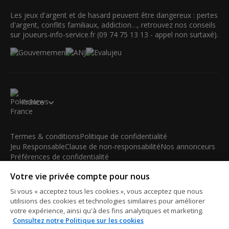
Les jeux d'argent et de hasard peuvent être dangereux : pertes
d'argent, conflits familiaux, addiction…, retrouvez nos conseils
sur joueurs-info-service.fr (09 74 75 13 13 - appel non surtaxé).
France
Termes & conditions
Politique de confidentialité
Jeu Responsable
Clause de non-responsabilité
Nos annonceurs
Préférences de confidentialité
Votre vie privée compte pour nous
© 2003-2026 iBus Media Limited. Tous droits réservés. Ce
matériel ne peut être reproduit, modifié ou distribué sans
Si vous « acceptez tous les cookies », vous acceptez que nous
l'accord écrit et la permission officielle du détenteur des droits.
utilisions des cookies et technologies similaires pour améliorer
iBus Media Limited, 33-37 Athol Street IM1 1LB -Douglas -Isle
votre expérience, ainsi qu'à des fins analytiques et marketing.
of Man
Consultez notre Politique sur les cookies