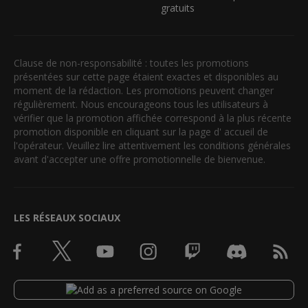
gratuits
Clause de non-responsabilité : toutes les promotions
présentées sur cette page étaient exactes et disponibles au
moment de la rédaction. Les promotions peuvent changer
régulièrement. Nous encourageons tous les utilisateurs à
vérifier que la promotion affichée correspond à la plus récente
promotion disponible en cliquant sur la page d' accueil de
l'opérateur. Veuillez lire attentivement les conditions générales
avant d'accepter une offre promotionnelle de bienvenue.
LES RÉSEAUX SOCIAUX