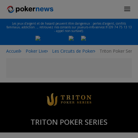
Les jeux d'argent et de hasard peuvent être dangereux : pertes d'argent, conflits
familiaux, addiction…, retrouvez nos conseils sur joueurs-info-service.fr (09 74 75 13 13
- appel non surtaxé).
Accueil
Poker Live
Les Circuits de Poker
Triton Poker Series
TRITON POKER SERIES