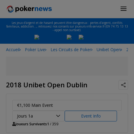
Les jeux d'argent et de hasard peuvent être dangereux : pertes d'argent, conflits
familiaux, addiction…, retrouvez nos conseils sur joueurs-info-service.fr (09 74 75 13 13
- appel non surtaxé).
Accueil
Poker Live
Les Circuits de Poker
Unibet Open
201
2018 Unibet Open Dublin
€1,100 Main Event
Jours 1a
Event Info
Joueurs Survivants
1
/ 359