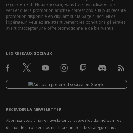
régulièrement. Nous encourageons tous les utilisateurs à
vérifier que la promotion affichée correspond à la plus récente
promotion disponible en cliquant sur la page d' accueil de
l'opérateur. Veuillez lire attentivement les conditions générales
avant d'accepter une offre promotionnelle de bienvenue.
LES RÉSEAUX SOCIAUX
RECEVOIR LA NEWSLETTER
Abonnez-vous à notre newsletter et recevez les dernières infos
du monde du poker, nos meilleurs articles de stratégie et nos