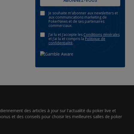
ABONNEZ-VOUS
Je souhaite m’abonner aux newsletters et
aux communications marketing de
PokerNews et de ses partenaires
commerciaux.
J’ai lu et j’accepte les
Conditions générales
et j’ai lu et compris la
Politique de
confidentialité
.
ennement des articles à jour sur l'actualité du poker live et
onus et des conseils pour choisir les meilleures salles de poker