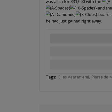
was all in for 331,000 with the
and th
board c
he had just gained right away.
Tags:
Elias Vaaraniemi
Pierre de 