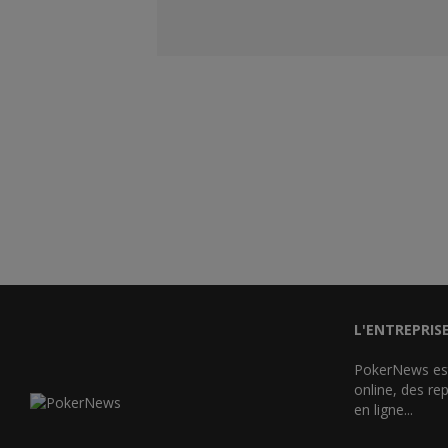
L'ENTREPRIS
PokerNews est 
online, des re
en ligne...