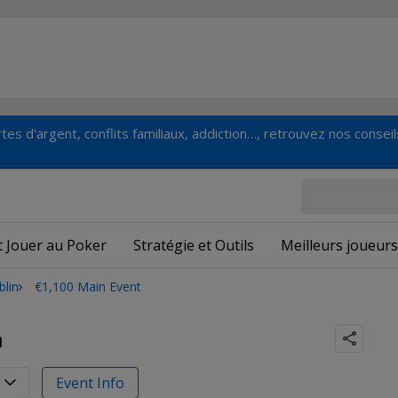
s d'argent, conflits familiaux, addiction…, retrouvez nos conseil
Jouer au Poker
Stratégie et Outils
Meilleurs joueur
lin
€1,100 Main Event
n
Event Info