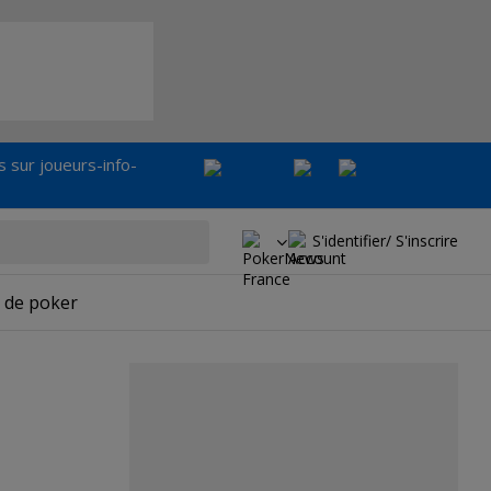
s sur joueurs-info-
S'identifier/ S'inscrire
s de poker