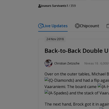
Joueurs Survivants
1
/ 359
Live Updates
Chipcount
24 Nov 2018
Back-to-Back Double U
Christian Zetzsche
Niveau 18 : 6,000
Over on the outer tables, Michael B
and had a flip aga
Vaaraniemi. The board came
and the stack of Vaara
The next hand, Brock got it in aga