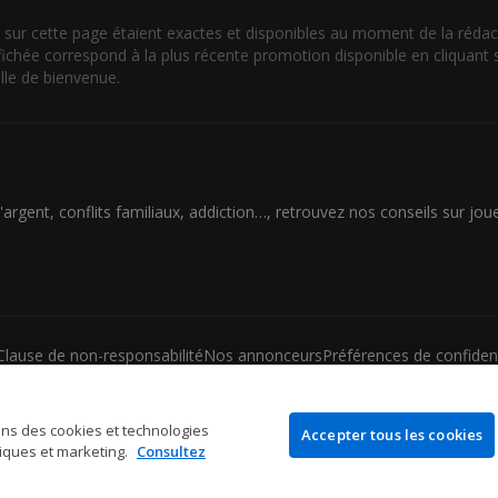
s sur cette page étaient exactes et disponibles au moment de la réd
ichée correspond à la plus récente promotion disponible en cliquant sur
lle de bienvenue.
argent, conflits familiaux, addiction…, retrouvez nos conseils sur jou
Clause de non-responsabilité
Nos annonceurs
Préférences de confident
 ne peut être reproduit, modifié ou distribué sans l'accord écrit et la
of Man
ions des cookies et technologies
Accepter tous les cookies
tiques et marketing.
Consultez