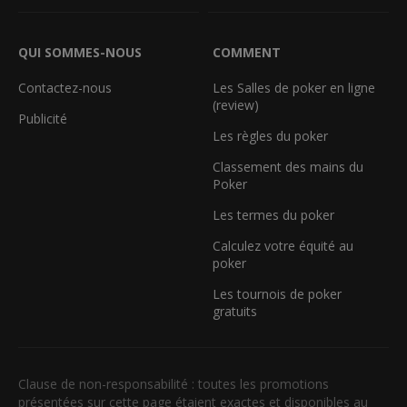
QUI SOMMES-NOUS
COMMENT
Contactez-nous
Les Salles de poker en ligne
(review)
Publicité
Les règles du poker
Classement des mains du
Poker
Les termes du poker
Calculez votre équité au
poker
Les tournois de poker
gratuits
Clause de non-responsabilité : toutes les promotions
présentées sur cette page étaient exactes et disponibles au