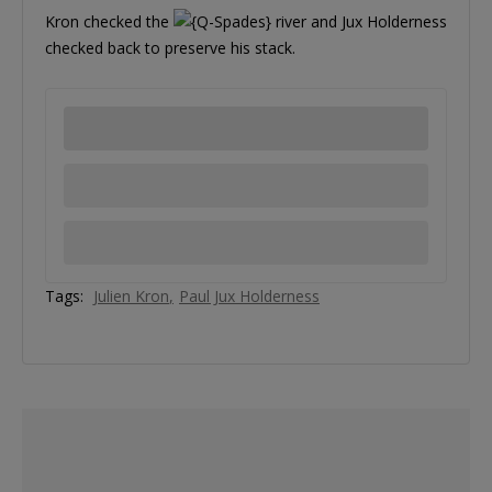
Kron checked the
river and Jux Holderness
checked back to preserve his stack.
Tags:
Julien Kron
Paul Jux Holderness