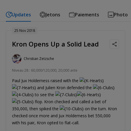
Updates
Jetons
Paiements
Photo
25 Nov 2018
Kron Opens Up a Solid Lead
Christian Zetzsche
Niveau 28 : 60,000/120,000, 20,000 ante
Paul Jux Holderness raised with the
and Julien Kron defended the
to see the
flop. Kron checked and called a bet of
350,000, then spiked the
on the turn. Kron
checked once more and Jux Holderness bet 550,000
with his pair, Kron opted to flat-call.