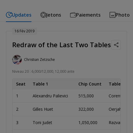
Updates
Jetons
Paiements
Photo
16 Fév 2019
Redraw of the Last Two Tables
Christian Zetzsche
Niveau 20 : 6,000/12,000, 12,000 ante
Seat
Table 1
Chip Count
Table 6
1
Alexandru Palievici
515,000
Corentin Ro
2
Gilles Huet
322,000
Oerjahn Win
3
Toni Judet
1,050,000
Razvan Sab