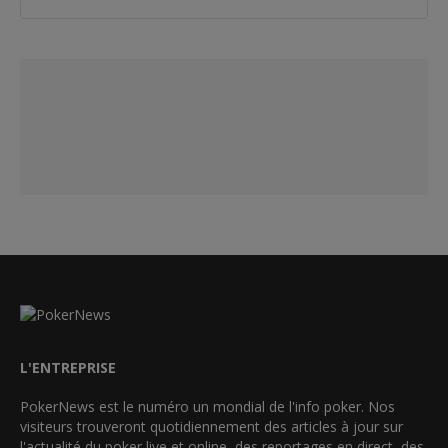
L'ENTREPRISE
PokerNews est le numéro un mondial de l'info poker. Nos
visiteurs trouveront quotidiennement des articles à jour sur
l'actualité du poker live et online, des reportages en direct, des