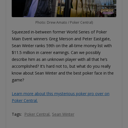
Photo: Drew Amato / Poker Central)
Squeezed in-between former World Series of Poker
Main Event winners Greg Merson and Peter Eastgate,
Sean Winter ranks 59th on the all-time money list with
$11.5 million in career earnings. Can we possibly
describe him as an unknown player with all that he’s
accomplished? It’s hard not to, but what do you really
know about Sean Winter and the best poker face in the
game?
Learn more about this mysterious poker pro over on
Poker Central.
Tags:
Poker Central
Sean Winter