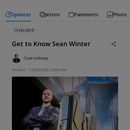
Updates
Jetons
Paiements
Photo
15 Fév 2019
Get to Know Sean Winter
Chad Holloway
Niveau 5 : 1,000/2,000, 2,000 ante