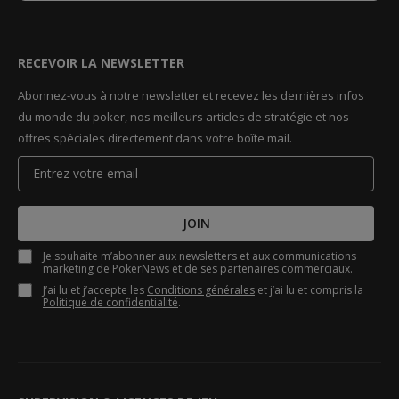
RECEVOIR LA NEWSLETTER
Abonnez-vous à notre newsletter et recevez les dernières infos
du monde du poker, nos meilleurs articles de stratégie et nos
offres spéciales directement dans votre boîte mail.
JOIN
Je souhaite m’abonner aux newsletters et aux communications
marketing de PokerNews et de ses partenaires commerciaux.
J’ai lu et j’accepte les
Conditions générales
et j’ai lu et compris la
Politique de confidentialité
.