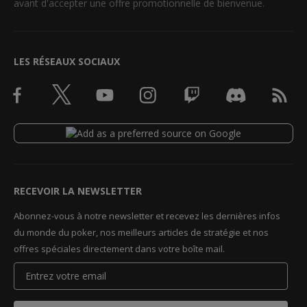
avant d'accepter une offre promotionnelle de bienvenue.
LES RÉSEAUX SOCIAUX
RECEVOIR LA NEWSLETTER
Abonnez-vous à notre newsletter et recevez les dernières infos
du monde du poker, nos meilleurs articles de stratégie et nos
offres spéciales directement dans votre boîte mail.