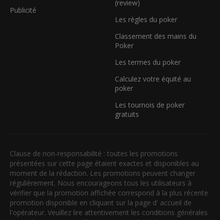
(review)
Publicité
Les règles du poker
Classement des mains du
Poker
Les termes du poker
Calculez votre équité au
poker
Les tournois de poker
gratuits
Clause de non-responsabilité : toutes les promotions
présentées sur cette page étaient exactes et disponibles au
moment de la rédaction. Les promotions peuvent changer
régulièrement. Nous encourageons tous les utilisateurs à
vérifier que la promotion affichée correspond à la plus récente
promotion disponible en cliquant sur la page d' accueil de
l'opérateur. Veuillez lire attentivement les conditions générales