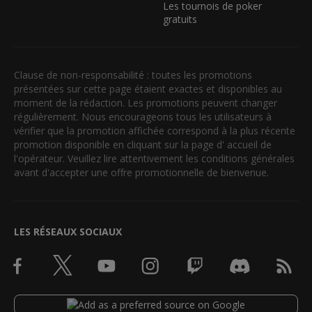
Les tournois de poker
gratuits
Clause de non-responsabilité : toutes les promotions
présentées sur cette page étaient exactes et disponibles au
moment de la rédaction. Les promotions peuvent changer
régulièrement. Nous encourageons tous les utilisateurs à
vérifier que la promotion affichée correspond à la plus récente
promotion disponible en cliquant sur la page d' accueil de
l'opérateur. Veuillez lire attentivement les conditions générales
avant d'accepter une offre promotionnelle de bienvenue.
LES RÉSEAUX SOCIAUX