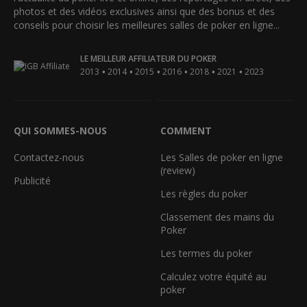
photos et des vidéos exclusives ainsi que des bonus et des
conseils pour choisir les meilleures salles de poker en ligne...
LE MEILLEUR AFFILIATEUR DU POKER
•
•
•
•
•
•
2013
2014
2015
2016
2018
2021
2023
QUI SOMMES-NOUS
COMMENT
Contactez-nous
Les Salles de poker en ligne
(review)
Publicité
Les règles du poker
Classement des mains du
Poker
Les termes du poker
Calculez votre équité au
poker