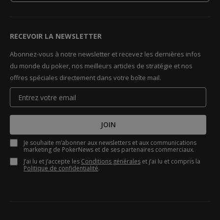
RECEVOIR LA NEWSLETTER
Abonnez-vous à notre newsletter et recevez les dernières infos
du monde du poker, nos meilleurs articles de stratégie et nos
offres spéciales directement dans votre boîte mail.
JOIN
Je souhaite m’abonner aux newsletters et aux communications
marketing de PokerNews et de ses partenaires commerciaux.
J’ai lu et j’accepte les
Conditions générales
et j’ai lu et compris la
Politique de confidentialité
.