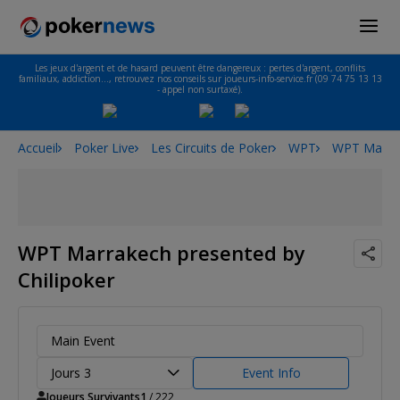
Les jeux d'argent et de hasard peuvent être dangereux : pertes d'argent, conflits
familiaux, addiction…, retrouvez nos conseils sur joueurs-info-service.fr (09 74 75 13 13
- appel non surtaxé).
Accueil
Poker Live
Les Circuits de Poker
WPT
WPT Marrak
WPT Marrakech presented by
Chilipoker
Main Event
Jours 3
Event Info
Joueurs Survivants
1
/ 222