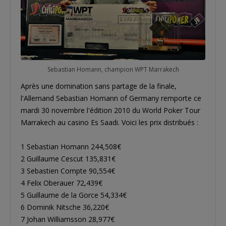
Sebastian Homann, champion WPT Marrakech
Après une domination sans partage de la finale,
l'Allemand Sebastian Homann of Germany remporte ce
mardi 30 novembre l'édition 2010 du World Poker Tour
Marrakech au casino Es Saadi. Voici les prix distribués :
1 Sebastian Homann 244,508€
2 Guillaume Cescut 135,831€
3 Sebastien Compte 90,554€
4 Felix Oberauer 72,439€
5 Guillaume de la Gorce 54,334€
6 Dominik Nitsche 36,220€
7 Johan Williamsson 28,977€