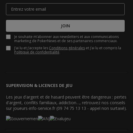
JOIN
Je souhaite m’abonner aux newsletters et aux communications
marketing de PokerNews et de ses partenaires commerciaux.
J’ai lu et j’accepte les
Conditions générales
et j’ai lu et compris la
Politique de confidentialité
.
SUPERVISION & LICENCES DE JEU
Les jeux d'argent et de hasard peuvent être dangereux : pertes
d'argent, conflits familiaux, addiction…, retrouvez nos conseils
sur joueurs-info-service.fr (09 74 75 13 13 - appel non surtaxé).