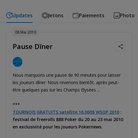
Updates
Jetons
Paiements
Photo
08 Mai 2010
Pause Dîner
Nous marquons une pause de 90 minutes pour laisser
les joueurs dîner. Nous revenons bientôt, après peut-
être quelques pas sur les Champs Elysées ...
***
TOURNOIS GRATUITS satellite 16.000$ WSOP 2010
:
festival de freerolls 888 Poker du 20 au 23 mai 2010
en exclusivité pour les joueurs Pokernews.