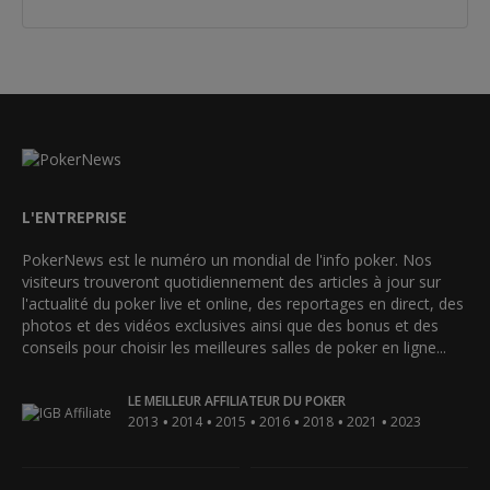
L'ENTREPRISE
PokerNews est le numéro un mondial de l'info poker. Nos
visiteurs trouveront quotidiennement des articles à jour sur
l'actualité du poker live et online, des reportages en direct, des
photos et des vidéos exclusives ainsi que des bonus et des
conseils pour choisir les meilleures salles de poker en ligne...
LE MEILLEUR AFFILIATEUR DU POKER
•
•
•
•
•
•
2013
2014
2015
2016
2018
2021
2023