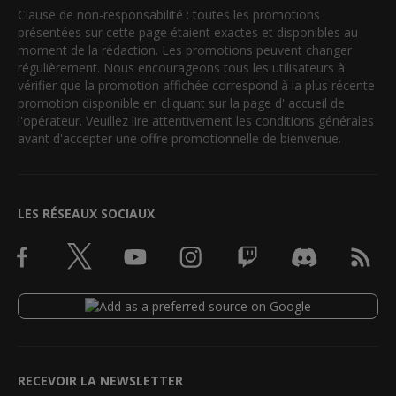
Clause de non-responsabilité : toutes les promotions
présentées sur cette page étaient exactes et disponibles au
moment de la rédaction. Les promotions peuvent changer
régulièrement. Nous encourageons tous les utilisateurs à
vérifier que la promotion affichée correspond à la plus récente
promotion disponible en cliquant sur la page d' accueil de
l'opérateur. Veuillez lire attentivement les conditions générales
avant d'accepter une offre promotionnelle de bienvenue.
LES RÉSEAUX SOCIAUX
RECEVOIR LA NEWSLETTER