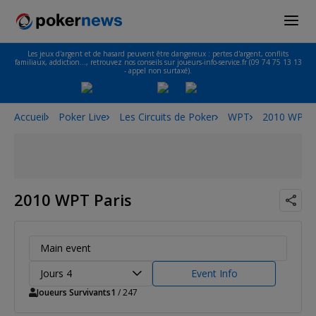
Les jeux d'argent et de hasard peuvent être dangereux : pertes d'argent, conflits
familiaux, addiction…, retrouvez nos conseils sur joueurs-info-service.fr (09 74 75 13 13
- appel non surtaxé).
Accueil
Poker Live
Les Circuits de Poker
WPT
2010 WPT P
2010 WPT Paris
Main event
Jours 4
Event Info
Joueurs Survivants
1
/ 247