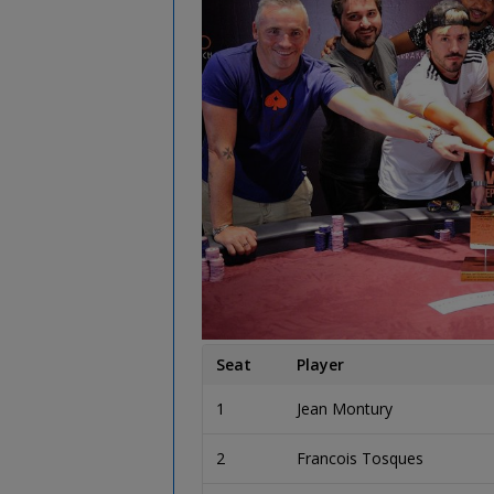
Seat
Player
1
Jean Montury
2
Francois Tosques