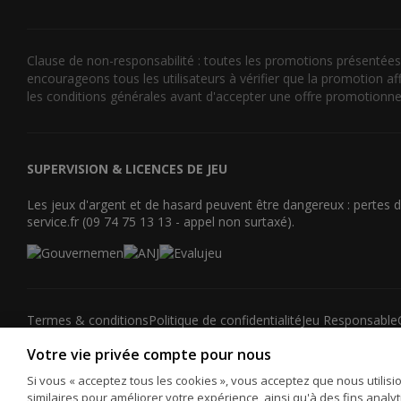
Clause de non-responsabilité : toutes les promotions présentée
encourageons tous les utilisateurs à vérifier que la promotion aff
les conditions générales avant d'accepter une offre promotionne
SUPERVISION & LICENCES DE JEU
Les jeux d'argent et de hasard peuvent être dangereux : pertes d'
service.fr (09 74 75 13 13 - appel non surtaxé).
Termes & conditions
Politique de confidentialité
Jeu Responsable
Votre vie privée compte pour nous
© 2003-2026 iBus Media Limited. Tous droits réservés. Ce matériel
iBus Media Limited, 33-37 Athol Street IM1 1LB -Douglas -Isle 
Si vous « acceptez tous les cookies », vous acceptez que nous utilis
similaires pour améliorer votre expérience, ainsi qu'à des fins analy