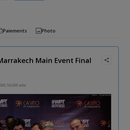
Paiements
Photo
arrakech Main Event Final
000, 50,000 ante