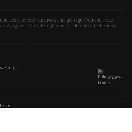
action. Les promotions peuvent changer régulièrement. Nous
 la page d' accueil de l'opérateur. Veuillez lire attentivement
eurs-info-
France
ialité
 permission officielle du détenteur des droits.