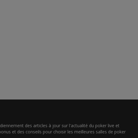
ennement des articles à jour sur l'actualité du poker live et
onus et des conseils pour choisir les meilleures salles de poker