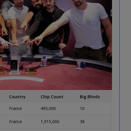
Country
Chip Count
Big Blinds
France
495,000
10
France
1,915,000
38