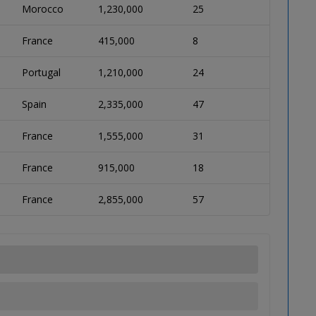
Morocco
1,230,000
25
France
415,000
8
Portugal
1,210,000
24
Spain
2,335,000
47
France
1,555,000
31
France
915,000
18
France
2,855,000
57