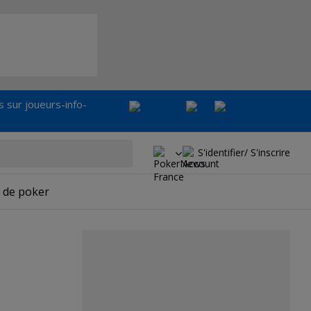
s sur joueurs-info-
S'identifier/ S'inscrire
s de poker