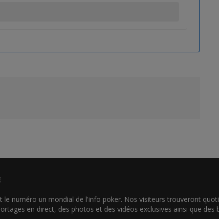
E
le numéro un mondial de l'info poker. Nos visiteurs trouveront quotidi
portages en direct, des photos et des vidéos exclusives ainsi que des b