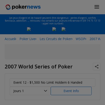
Les jeux d'argent et de hasard peuvent être dangereux : pertes d'argent, conflits
familiaux, addiction…, retrouvez nos conseils sur joueurs-info-service.fr (09 74 75 13 13
- appel non surtaxé).
Accueil
Poker Live
Les Circuits de Poker
WSOP
2007 Worl
2007 World Series of Poker
Event 12 - $1,500 No Limit Holdem 6 Handed
Jours 1
Event Info