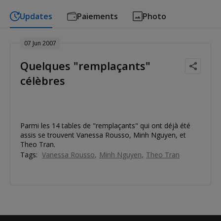
Updates
Paiements
Photo
07 Jun 2007
Quelques "remplaçants"
célèbres
Parmi les 14 tables de "remplaçants" qui ont déjà été
assis se trouvent Vanessa Rousso, Minh Nguyen, et
Theo Tran.
Tags:
Vanessa Rousso
Minh Nguyen
Theo Tran