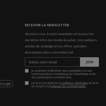
RECEVOIR LA NEWSLETTER
Abonnez-vous à notre newsletter et recevez les
dernières infos du monde du poker, nos meilleurs
articles de stratégie et nos offres spéciales
directement dans votre boîte mail.
JOIN
Je souhaite m’abonner aux newsletters et aux
communications marketing de PokerNews et de
ses partenaires commerciaux.
J’ai lu et j’accepte les
Conditions générales
et j’ai lu
et compris la
Politique de confidentialité
.