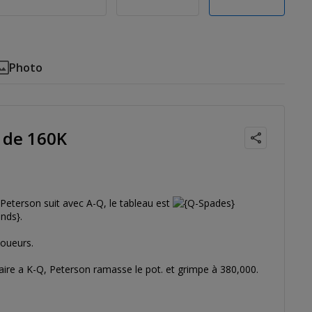
Photo
 de 160K
Peterson suit avec A-Q, le tableau est
.
joueurs.
ire a K-Q, Peterson ramasse le pot. et grimpe à 380,000.