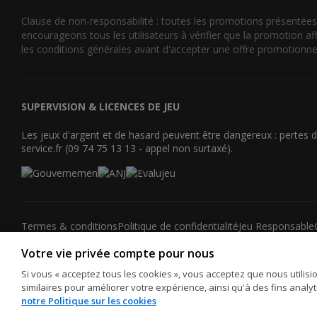
Clause de non-responsabilité : toutes les promotions présentée
encourageons tous les utilisateurs à vérifier que la promotion aff
les conditions générales avant d'accepter une offre promotionne
SUPERVISION & LICENCES DE JEU
Les jeux d'argent et de hasard peuvent être dangereux : pertes d'
service.fr (09 74 75 13 13 - appel non surtaxé).
Termes & conditions
Politique de confidentialité
Jeu Responsable
Votre vie privée compte pour nous
© 2003-2026 iBus Media Limited. Tous droits réservés. Ce matériel
iBus Media Limited, 33-37 Athol Street IM1 1LB -Douglas -Isle 
Si vous « acceptez tous les cookies », vous acceptez que nous utilis
similaires pour améliorer votre expérience, ainsi qu'à des fins analy
notre Politique sur les cookies