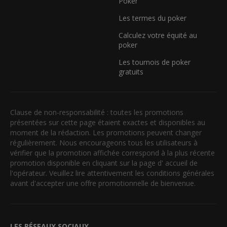
Poker
Les termes du poker
Calculez votre équité au
poker
Les tournois de poker
gratuits
Clause de non-responsabilité : toutes les promotions
présentées sur cette page étaient exactes et disponibles au
moment de la rédaction. Les promotions peuvent changer
régulièrement. Nous encourageons tous les utilisateurs à
vérifier que la promotion affichée correspond à la plus récente
promotion disponible en cliquant sur la page d' accueil de
l'opérateur. Veuillez lire attentivement les conditions générales
avant d'accepter une offre promotionnelle de bienvenue.
LES RÉSEAUX SOCIAUX