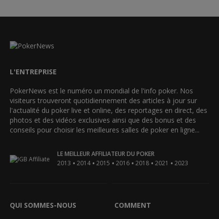
L'ENTREPRISE
PokerNews est le numéro un mondial de l'info poker. Nos
visiteurs trouveront quotidiennement des articles à jour sur
l'actualité du poker live et online, des reportages en direct, des
photos et des vidéos exclusives ainsi que des bonus et des
conseils pour choisir les meilleures salles de poker en ligne...
LE MEILLEUR AFFILIATEUR DU POKER
•
•
•
•
•
•
2013
2014
2015
2016
2018
2021
2023
QUI SOMMES-NOUS
COMMENT