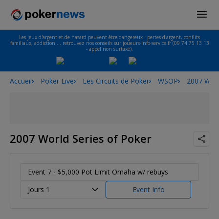
Les jeux d'argent et de hasard peuvent être dangereux : pertes d'argent, conflits
familiaux, addiction…, retrouvez nos conseils sur joueurs-info-service.fr (09 74 75 13 13
- appel non surtaxé).
Accueil
Poker Live
Les Circuits de Poker
WSOP
2007 Worl
2007 World Series of Poker
Event 7 - $5,000 Pot Limit Omaha w/ rebuys
Jours 1
Event Info