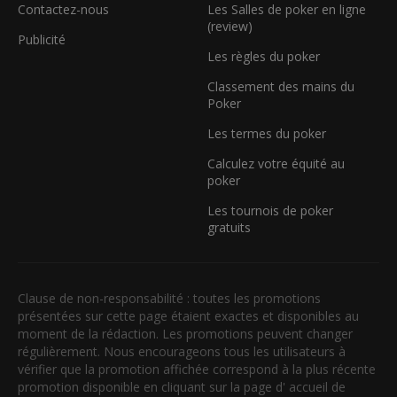
Contactez-nous
Les Salles de poker en ligne
(review)
Publicité
Les règles du poker
Classement des mains du
Poker
Les termes du poker
Calculez votre équité au
poker
Les tournois de poker
gratuits
Clause de non-responsabilité : toutes les promotions
présentées sur cette page étaient exactes et disponibles au
moment de la rédaction. Les promotions peuvent changer
régulièrement. Nous encourageons tous les utilisateurs à
vérifier que la promotion affichée correspond à la plus récente
promotion disponible en cliquant sur la page d' accueil de