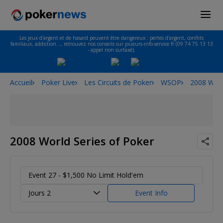
Les jeux d'argent et de hasard peuvent être dangereux : pertes d'argent, conflits
familiaux, addiction…, retrouvez nos conseils sur joueurs-info-service.fr (09 74 75 13 13
- appel non surtaxé).
Accueil
Poker Live
Les Circuits de Poker
WSOP
2008 Worl
2008 World Series of Poker
Event 27 - $1,500 No Limit Hold'em
Jours 2
Event Info