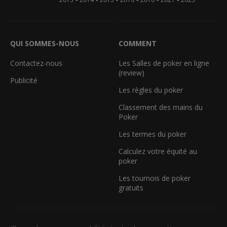
QUI SOMMES-NOUS
COMMENT
Contactez-nous
Les Salles de poker en ligne
(review)
Publicité
Les règles du poker
Classement des mains du
Poker
Les termes du poker
Calculez votre équité au
poker
Les tournois de poker
gratuits