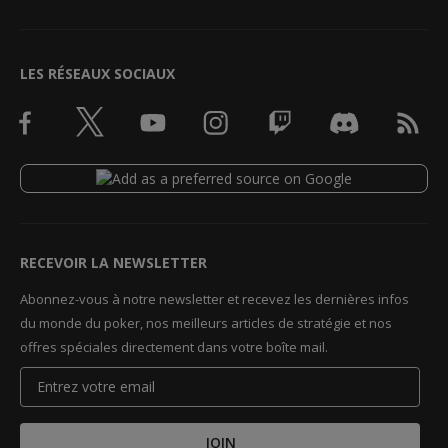
LES RÉSEAUX SOCIAUX
RECEVOIR LA NEWSLETTER
Abonnez-vous à notre newsletter et recevez les dernières infos
du monde du poker, nos meilleurs articles de stratégie et nos
offres spéciales directement dans votre boîte mail.
JOIN