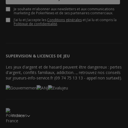
Je souhaite m’abonner aux newsletters et aux communications
marketing de PokerNews et de ses partenaires commerciaux.
J’ai lu et j’accepte les
Conditions générales
et j’ai lu et compris la
Politique de confidentialité
.
SUPERVISION & LICENCES DE JEU
Les jeux d'argent et de hasard peuvent être dangereux : pertes
d'argent, conflits familiaux, addiction…, retrouvez nos conseils
sur joueurs-info-service.fr (09 74 75 13 13 - appel non surtaxé).
France