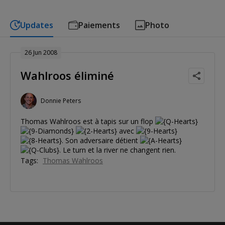
Updates
Paiements
Photo
26 Jun 2008
Wahlroos éliminé
Donnie Peters
Thomas Wahlroos est à tapis sur un flop
avec
. Son adversaire détient
. Le turn et la river ne changent rien.
Tags:
Thomas Wahlroos