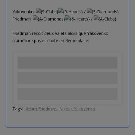
Yakovenko:
/
Friedman:
/
Friedman reçoit deux Valets alors que Yakovenko
n'améliore pas et chute en 4ème place.
Tags:
Adam Friedman
Nikolai Yakovenko