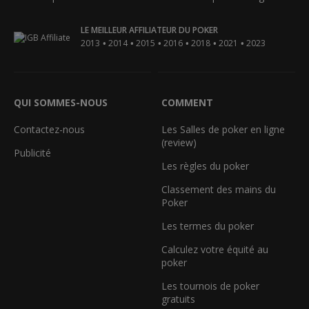
LE MEILLEUR AFFILIATEUR DU POKER
•
•
•
•
•
•
2013
2014
2015
2016
2018
2021
2023
QUI SOMMES-NOUS
COMMENT
Contactez-nous
Les Salles de poker en ligne
(review)
Publicité
Les règles du poker
Classement des mains du
Poker
Les termes du poker
Calculez votre équité au
poker
Les tournois de poker
gratuits