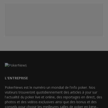
L'ENTREPRISE
PokerNews est le numéro un mondial de l'info poker. Nos
visiteurs trouveront quotidiennement des articles à jour sur
l'actualité du poker live et online, des reportages en direct, des
photos et des vidéos exclusives ainsi que des bonus et des
conseils pour choisir les meilleures salles de poker en ligne...