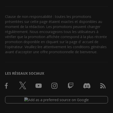
Clause de non-responsabilité : toutes les promotions
présentées sur cette page étaient exactes et disponibles au
moment de la rédaction. Les promotions peuvent changer
régulièrement. Nous encourageons tous les utilisateurs à
vérifier que la promotion affichée correspond à la plus récente
promotion disponible en cliquant sur la page d' accueil de
l'opérateur. Veuillez lire attentivement les conditions générales
avant d'accepter une offre promotionnelle de bienvenue.
LES RÉSEAUX SOCIAUX