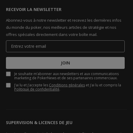
RECEVOIR LA NEWSLETTER
Abonnez-vous à notre newsletter et recevez les dernières infos
du monde du poker, nos meilleurs articles de stratégie et nos
offres spéciales directement dans votre boîte mail.
JOIN
Je souhaite m’abonner aux newsletters et aux communications
marketing de PokerNews et de ses partenaires commerciaux.
J’ai lu et j’accepte les
Conditions générales
et j’ai lu et compris la
Politique de confidentialité
.
SUPERVISION & LICENCES DE JEU