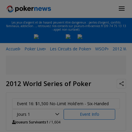
Les jeux d'argent et de hasard peuvent être dangereux : pertes d'argent, conflits
familiaux, addiction…, retrouvez nos conseils sur joueurs-info-service.fr (09 74 75 13 13
- appel non surtaxé).
Accueil
Poker Live
Les Circuits de Poker
WSOP
2012 Worl
2012 World Series of Poker
Event 16: $1,500 No-Limit Hold'em - Six-Handed
Jours 1
Event Info
Joueurs Survivants
1
/ 1,604