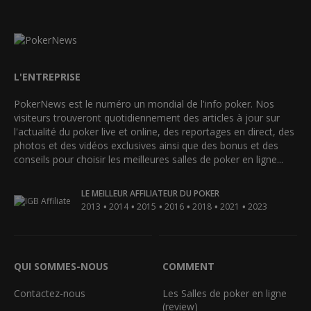
L'ENTREPRISE
PokerNews est le numéro un mondial de l'info poker. Nos
visiteurs trouveront quotidiennement des articles à jour sur
l'actualité du poker live et online, des reportages en direct, des
photos et des vidéos exclusives ainsi que des bonus et des
conseils pour choisir les meilleures salles de poker en ligne...
LE MEILLEUR AFFILIATEUR DU POKER
•
•
•
•
•
•
2013
2014
2015
2016
2018
2021
2023
QUI SOMMES-NOUS
COMMENT
Contactez-nous
Les Salles de poker en ligne
(review)