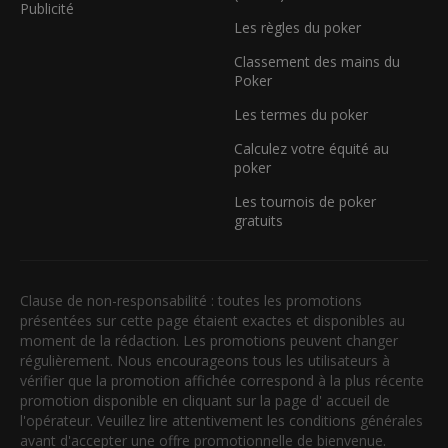
Publicité
Les règles du poker
Classement des mains du
Poker
Les termes du poker
Calculez votre équité au
poker
Les tournois de poker
gratuits
Clause de non-responsabilité : toutes les promotions
présentées sur cette page étaient exactes et disponibles au
moment de la rédaction. Les promotions peuvent changer
régulièrement. Nous encourageons tous les utilisateurs à
vérifier que la promotion affichée correspond à la plus récente
promotion disponible en cliquant sur la page d' accueil de
l'opérateur. Veuillez lire attentivement les conditions générales
avant d'accepter une offre promotionnelle de bienvenue.