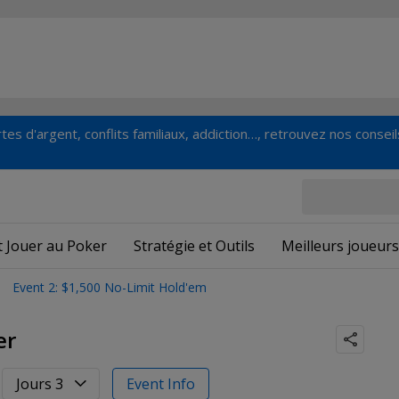
s d'argent, conflits familiaux, addiction…, retrouvez nos conseil
Jouer au Poker
Stratégie et Outils
Meilleurs joueur
Event 2: $1,500 No-Limit Hold'em
er
Jours 3
Event Info