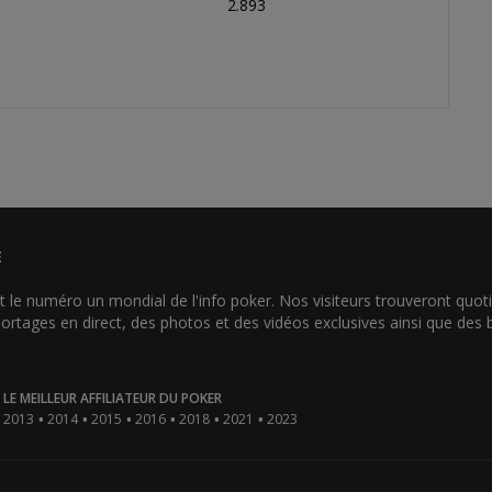
2.893
E
le numéro un mondial de l'info poker. Nos visiteurs trouveront quotidi
portages en direct, des photos et des vidéos exclusives ainsi que des b
LE MEILLEUR AFFILIATEUR DU POKER
•
•
•
•
•
•
2013
2014
2015
2016
2018
2021
2023