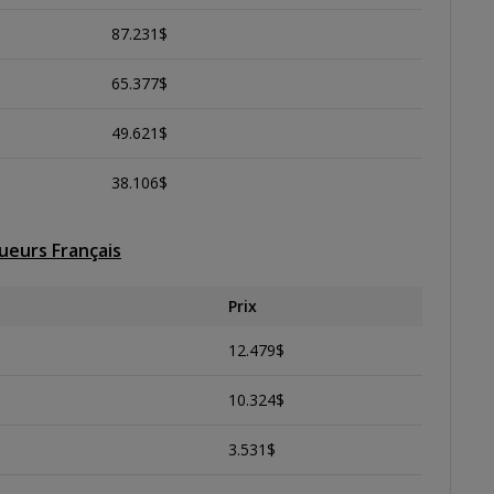
87.231$
65.377$
49.621$
38.106$
ueurs Français
Prix
12.479$
10.324$
3.531$