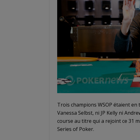
Trois champions WSOP étaient en ta
Vanessa Selbst, ni JP Kelly ni And
course au titre qui a rejoint ce 31
Series of Poker.