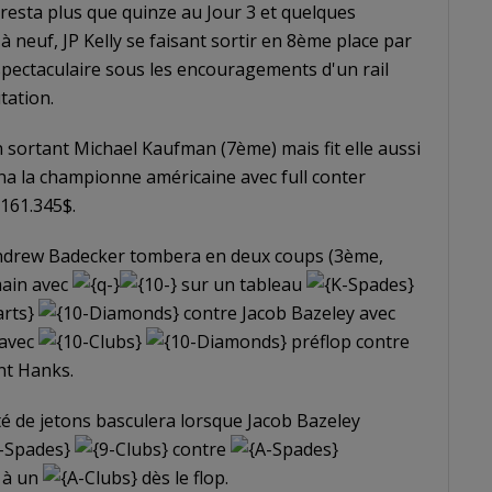
 resta plus que quinze au Jour 3 et quelques
 à neuf, JP Kelly se faisant sortir en 8ème place par
pectaculaire sous les encouragements d'un rail
tation.
 sortant Michael Kaufman (7ème) mais fit elle aussi
ina la championne américaine avec full conter
161.345$.
 Andrew Badecker tombera en deux coups (3ème,
main avec
sur un tableau
contre Jacob Bazeley avec
 avec
préflop contre
nt Hanks.
é de jetons basculera lorsque Jacob Bazeley
contre
 à un
dès le flop.