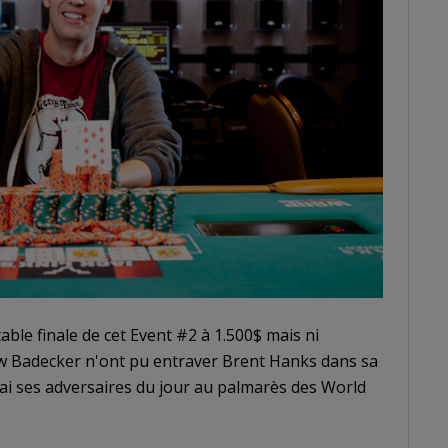
ble finale de cet Event #2 à 1.500$ mais ni
rew Badecker n'ont pu entraver Brent Hanks dans sa
 mai ses adversaires du jour au palmarès des World