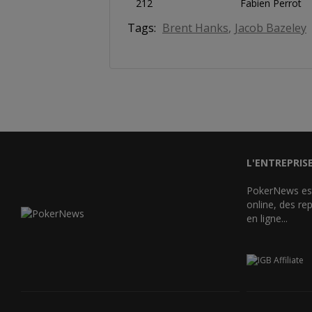
212
Fabien Perrot
Tags:
Brent Hanks
Jacob Bazeley
L'ENTREPRIS
PokerNews est 
online, des re
en ligne...