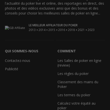
l'actualité du poker live et online, des reportages en direct, des
photos et des vidéos exclusives ainsi que des bonus et des
conseils pour choisir les meilleures salles de poker en ligne...
LE MEILLEUR AFFILIATEUR DU POKER
•
•
•
•
•
•
2013
2014
2015
2016
2018
2021
2023
QUI SOMMES-NOUS
COMMENT
Contactez-nous
Les Salles de poker en ligne
(review)
Publicité
Les règles du poker
Classement des mains du
Poker
Les termes du poker
Calculez votre équité au
poker