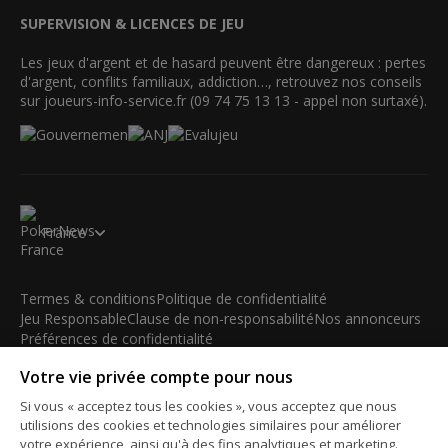
SUPERVISION & LICENCES DE JEU
Les jeux d'argent et de hasard peuvent être dangereux : pertes
d'argent, conflits familiaux, addiction…, retrouvez nos conseils
sur joueurs-info-service.fr (09 74 75 13 13 - appel non surtaxé).
France
Termes & conditions
Politique de confidentialité
Jeu Responsable
Clause de non-responsabilité
Nos annonceurs
Préférences de confidentialité
Votre vie privée compte pour nous
© 2003-2026 iBus Media Limited. Tous droits réservés. Ce
matériel ne peut être reproduit, modifié ou distribué sans
Si vous « acceptez tous les cookies », vous acceptez que nous
l'accord écrit et la permission officielle du détenteur des droits.
utilisions des cookies et technologies similaires pour améliorer
iBus Media Limited, 33-37 Athol Street IM1 1LB -Douglas -Isle
votre expérience, ainsi qu'à des fins analytiques et marketing.