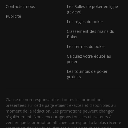
Contactez-nous
Les Salles de poker en ligne
(review)
Publicité
Les règles du poker
Classement des mains du
Poker
Les termes du poker
Calculez votre équité au
poker
Les tournois de poker
gratuits
Clause de non-responsabilité : toutes les promotions
présentées sur cette page étaient exactes et disponibles au
moment de la rédaction. Les promotions peuvent changer
régulièrement. Nous encourageons tous les utilisateurs à
vérifier que la promotion affichée correspond à la plus récente