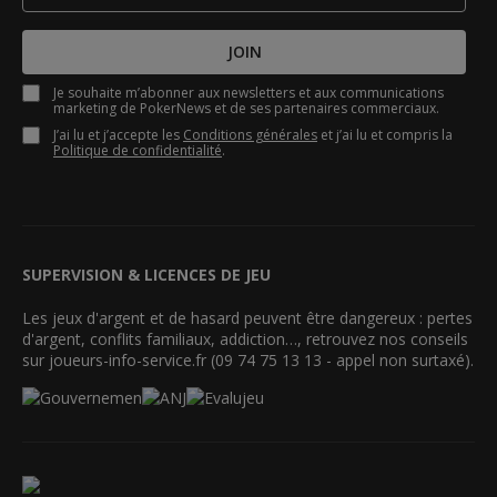
JOIN
Je souhaite m’abonner aux newsletters et aux communications
marketing de PokerNews et de ses partenaires commerciaux.
J’ai lu et j’accepte les
Conditions générales
et j’ai lu et compris la
Politique de confidentialité
.
SUPERVISION & LICENCES DE JEU
Les jeux d'argent et de hasard peuvent être dangereux : pertes
d'argent, conflits familiaux, addiction…, retrouvez nos conseils
sur joueurs-info-service.fr (09 74 75 13 13 - appel non surtaxé).