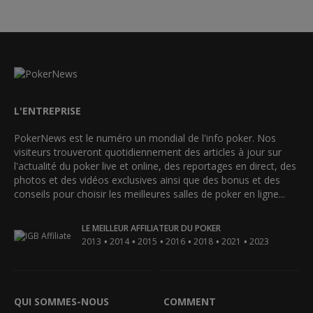
L'ENTREPRISE
PokerNews est le numéro un mondial de l'info poker. Nos
visiteurs trouveront quotidiennement des articles à jour sur
l'actualité du poker live et online, des reportages en direct, des
photos et des vidéos exclusives ainsi que des bonus et des
conseils pour choisir les meilleures salles de poker en ligne...
LE MEILLEUR AFFILIATEUR DU POKER
•
•
•
•
•
•
2013
2014
2015
2016
2018
2021
2023
QUI SOMMES-NOUS
COMMENT