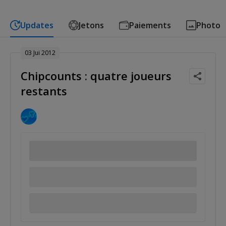
Updates
Jetons
Paiements
Photo
03 Jui 2012
Chipcounts : quatre joueurs
restants