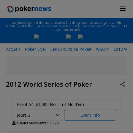
Les jeux d'argent et de hasard peuvent être dangereux : pertes d'argent, conflits
familiaux, addiction…, retrouvez nos conseils sur joueurs-info-service.fr (09 74 75 13 13
- appel non surtaxé).
Accueil
Poker Live
Les Circuits de Poker
WSOP
2012 Worl
2012 World Series of Poker
Event 54: $1,000 No-Limit Hold'em
Jours 3
Event Info
Joueurs Survivants
1
/ 3,221