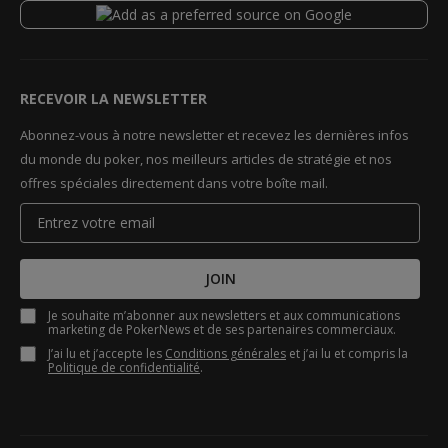
RECEVOIR LA NEWSLETTER
Abonnez-vous à notre newsletter et recevez les dernières infos
du monde du poker, nos meilleurs articles de stratégie et nos
offres spéciales directement dans votre boîte mail.
JOIN
Je souhaite m’abonner aux newsletters et aux communications
marketing de PokerNews et de ses partenaires commerciaux.
J’ai lu et j’accepte les
Conditions générales
et j’ai lu et compris la
Politique de confidentialité
.