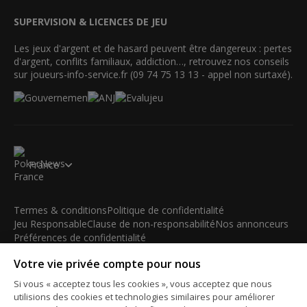
SUPERVISION & LICENCES DE JEU
Les jeux d'argent et de hasard peuvent être dangereux : pertes
d'argent, conflits familiaux, addiction…, retrouvez nos conseils
sur joueurs-info-service.fr (09 74 75 13 13 - appel non surtaxé).
France
Termes & conditions
Politique de confidentialité
Jeu Responsable
Clause de non-responsabilité
Nos annonceurs
Préférences de confidentialité
Votre vie privée compte pour nous
© 2003-2026 iBus Media Limited. Tous droits réservés. Ce
matériel ne peut être reproduit, modifié ou distribué sans
Si vous « acceptez tous les cookies », vous acceptez que nous
l'accord écrit et la permission officielle du détenteur des droits.
utilisions des cookies et technologies similaires pour améliorer