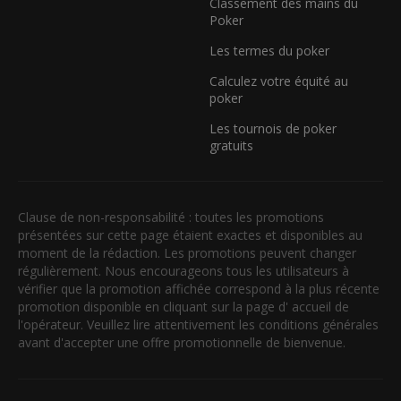
Classement des mains du
Poker
Les termes du poker
Calculez votre équité au
poker
Les tournois de poker
gratuits
Clause de non-responsabilité : toutes les promotions
présentées sur cette page étaient exactes et disponibles au
moment de la rédaction. Les promotions peuvent changer
régulièrement. Nous encourageons tous les utilisateurs à
vérifier que la promotion affichée correspond à la plus récente
promotion disponible en cliquant sur la page d' accueil de
l'opérateur. Veuillez lire attentivement les conditions générales
avant d'accepter une offre promotionnelle de bienvenue.