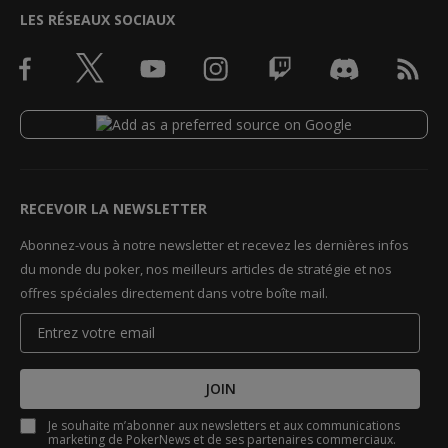
LES RÉSEAUX SOCIAUX
RECEVOIR LA NEWSLETTER
Abonnez-vous à notre newsletter et recevez les dernières infos
du monde du poker, nos meilleurs articles de stratégie et nos
offres spéciales directement dans votre boîte mail.
JOIN
Je souhaite m’abonner aux newsletters et aux communications
marketing de PokerNews et de ses partenaires commerciaux.