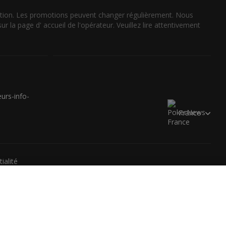
action. Les promotions peuvent changer régulièrement. Nous
 la page d' accueil de l'opérateur. Veuillez lire attentivement
eurs-info-
France
ialité
 permission officielle du détenteur des droits.