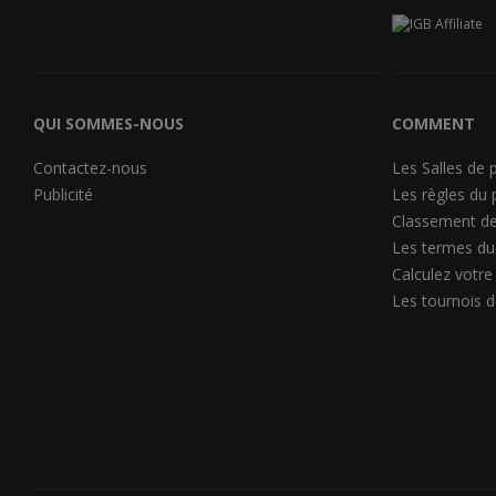
QUI SOMMES-NOUS
COMMENT
Contactez-nous
Les Salles de 
Publicité
Les règles du 
Classement de
Les termes du
Calculez votre
Les tournois d