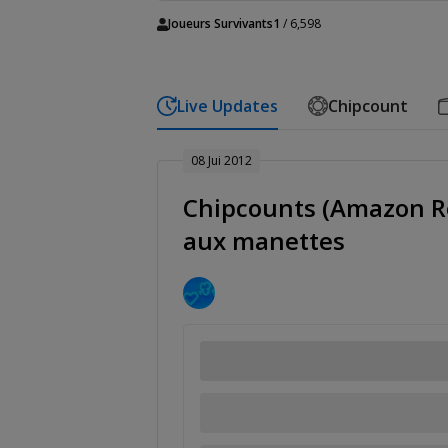
Joueurs Survivants
1
/ 6,598
Live Updates
Chipcount
08 Jui 2012
Chipcounts (Amazon R
aux manettes