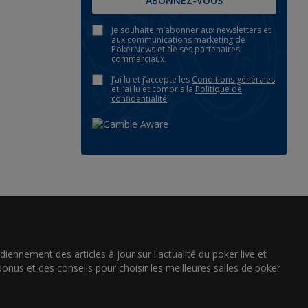
ABONNEZ-VOUS
Je souhaite m’abonner aux newsletters et
aux communications marketing de
PokerNews et de ses partenaires
commerciaux.
J’ai lu et j’accepte les
Conditions générales
et j’ai lu et compris la
Politique de
confidentialité
.
ennement des articles à jour sur l'actualité du poker live et
onus et des conseils pour choisir les meilleures salles de poker