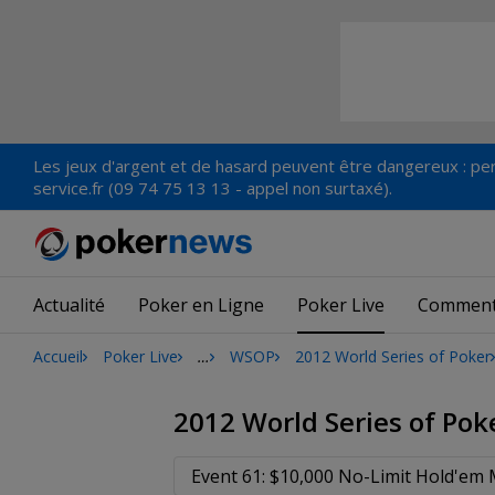
Les jeux d'argent et de hasard peuvent être dangereux : perte
service.fr (09 74 75 13 13 - appel non surtaxé).
Actualité
Poker en Ligne
Poker Live
Comment 
Accueil
Poker Live
…
WSOP
2012 World Series of Poker
2012 World Series of Pok
Event 61: $10,000 No-Limit Hold'em 