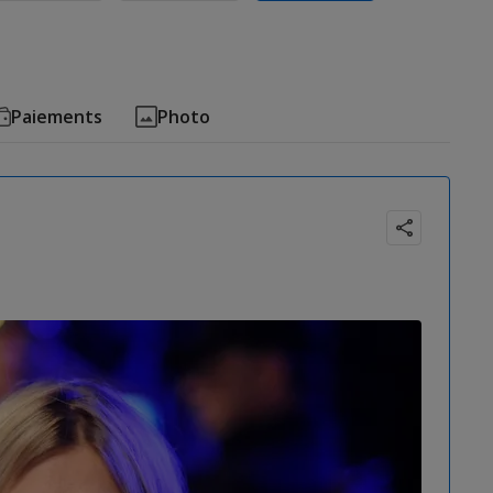
Paiements
Photo