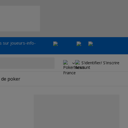
s sur joueurs-info-
S'identifier/ S'inscrire
s de poker