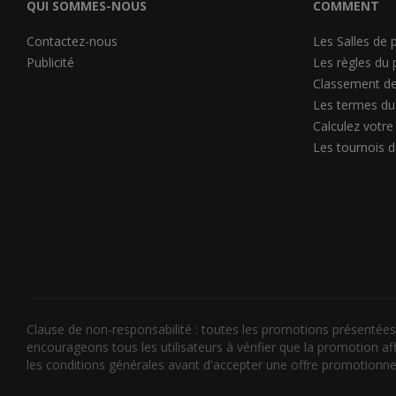
QUI SOMMES-NOUS
COMMENT
Contactez-nous
Les Salles de 
Publicité
Les règles du 
Classement de
Les termes du
Calculez votre
Les tournois d
Clause de non-responsabilité : toutes les promotions présentée
encourageons tous les utilisateurs à vérifier que la promotion aff
les conditions générales avant d'accepter une offre promotionne