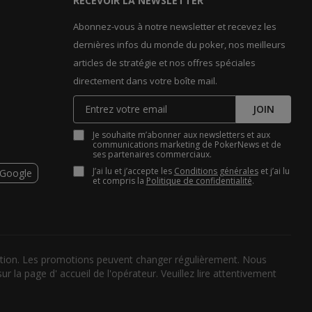
RECEVOIR LA NEWSLETTER
Abonnez-vous à notre newsletter et recevez les
dernières infos du monde du poker, nos meilleurs
articles de stratégie et nos offres spéciales
directement dans votre boîte mail.
JOIN
Je souhaite m’abonner aux newsletters et aux
communications marketing de PokerNews et de
ses partenaires commerciaux.
J’ai lu et j’accepte les
Conditions générales
et j’ai lu
et compris la
Politique de confidentialité
.
action. Les promotions peuvent changer régulièrement. Nous
 la page d' accueil de l'opérateur. Veuillez lire attentivement