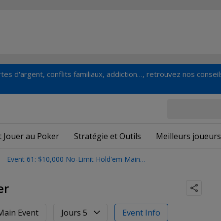
s d'argent, conflits familiaux, addiction…, retrouvez nos conseil
Jouer au Poker
Stratégie et Outils
Meilleurs joueur
Event 61: $10,000 No-Limit Hold'em Main Event
er
Main Event
Jours 5
Event Info