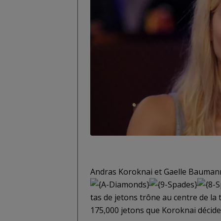
Andras Koroknai et Gaelle Baumann 
tas de jetons trône au centre de la
175,000 jetons que Koroknai décide