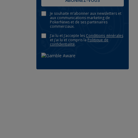
ABONNEZ-VOUS
Je souhaite m’abonner aux newsletters et
aux communications marketing de
PokerNews et de ses partenaires
commerciaux.
J’ai lu et j’accepte les
Conditions générales
et j’ai lu et compris la
Politique de
confidentialité
.