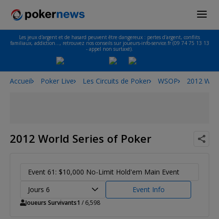
Les jeux d'argent et de hasard peuvent être dangereux : pertes d'argent, conflits
familiaux, addiction…, retrouvez nos conseils sur joueurs-info-service.fr (09 74 75 13 13
- appel non surtaxé).
Accueil
Poker Live
Les Circuits de Poker
WSOP
2012 Worl
2012 World Series of Poker
Event 61: $10,000 No-Limit Hold'em Main Event
Jours 6
Event Info
Joueurs Survivants
1
/ 6,598