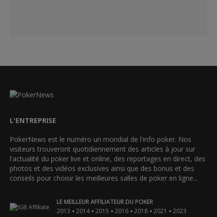
L'ENTREPRISE
PokerNews est le numéro un mondial de l'info poker. Nos
visiteurs trouveront quotidiennement des articles à jour sur
l'actualité du poker live et online, des reportages en direct, des
photos et des vidéos exclusives ainsi que des bonus et des
conseils pour choisir les meilleures salles de poker en ligne...
LE MEILLEUR AFFILIATEUR DU POKER
•
•
•
•
•
•
2013
2014
2015
2016
2018
2021
2023