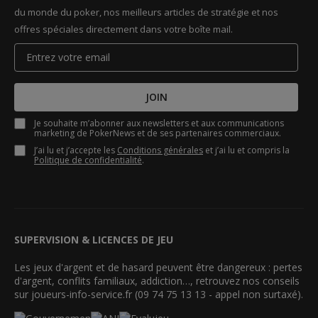
du monde du poker, nos meilleurs articles de stratégie et nos
offres spéciales directement dans votre boîte mail.
JOIN
Je souhaite m’abonner aux newsletters et aux communications
marketing de PokerNews et de ses partenaires commerciaux.
J’ai lu et j’accepte les
Conditions générales
et j’ai lu et compris la
Politique de confidentialité
.
SUPERVISION & LICENCES DE JEU
Les jeux d'argent et de hasard peuvent être dangereux : pertes
d'argent, conflits familiaux, addiction…, retrouvez nos conseils
sur joueurs-info-service.fr (09 74 75 13 13 - appel non surtaxé).