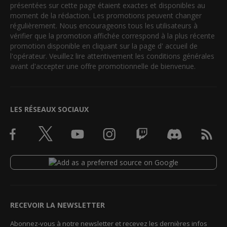
présentées sur cette page étaient exactes et disponibles au
moment de la rédaction. Les promotions peuvent changer
régulièrement. Nous encourageons tous les utilisateurs à
vérifier que la promotion affichée correspond à la plus récente
promotion disponible en cliquant sur la page d' accueil de
l'opérateur. Veuillez lire attentivement les conditions générales
avant d'accepter une offre promotionnelle de bienvenue.
LES RÉSEAUX SOCIAUX
RECEVOIR LA NEWSLETTER
Abonnez-vous à notre newsletter et recevez les dernières infos