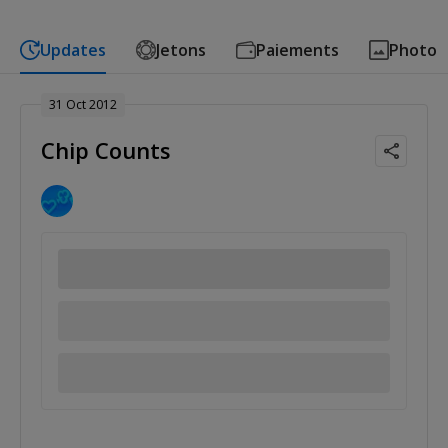
Updates
Jetons
Paiements
Photo
31 Oct 2012
Chip Counts