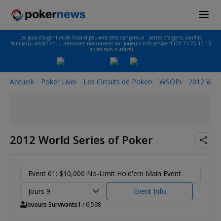
Les jeux d'argent et de hasard peuvent être dangereux : pertes d'argent, conflits
familiaux, addiction…, retrouvez nos conseils sur joueurs-info-service.fr (09 74 75 13 13
- appel non surtaxé).
Accueil
Poker Live
Les Circuits de Poker
WSOP
2012 Worl
2012 World Series of Poker
Event 61: $10,000 No-Limit Hold'em Main Event
Jours 9
Event Info
Joueurs Survivants
1
/ 6,598