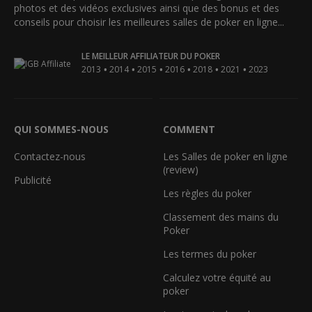
photos et des vidéos exclusives ainsi que des bonus et des
conseils pour choisir les meilleures salles de poker en ligne...
LE MEILLEUR AFFILIATEUR DU POKER
•
•
•
•
•
•
2013
2014
2015
2016
2018
2021
2023
QUI SOMMES-NOUS
COMMENT
Contactez-nous
Les Salles de poker en ligne
(review)
Publicité
Les règles du poker
Classement des mains du
Poker
Les termes du poker
Calculez votre équité au
poker