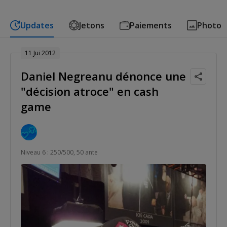
Updates
Jetons
Paiements
Photo
11 Jui 2012
Daniel Negreanu dénonce une
"décision atroce" en cash
game
Niveau 6 : 250/500, 50 ante