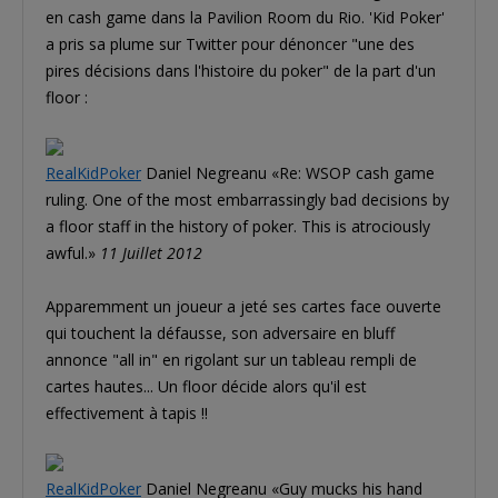
en cash game dans la Pavilion Room du Rio. 'Kid Poker'
a pris sa plume sur Twitter pour dénoncer "une des
pires décisions dans l'histoire du poker" de la part d'un
floor :
RealKidPoker
Daniel Negreanu
Re: WSOP cash game
ruling. One of the most embarrassingly bad decisions by
a floor staff in the history of poker. This is atrociously
awful.
11 Juillet 2012
Apparemment un joueur a jeté ses cartes face ouverte
qui touchent la défausse, son adversaire en bluff
annonce "all in" en rigolant sur un tableau rempli de
cartes hautes... Un floor décide alors qu'il est
effectivement à tapis !!
RealKidPoker
Daniel Negreanu
Guy mucks his hand