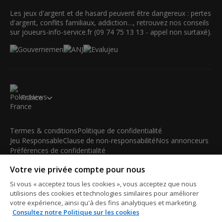
Les jeux d'argent et de hasard peuvent être dangereux : pertes
d'argent, conflits familiaux, addiction…, retrouvez nos conseils
sur joueurs-info-service.fr (09 74 75 13 13 - appel non surtaxé).
France
Termes & conditions
Politique de confidentialité
Jeu Responsable
Clause de non-responsabilité
Nos annonceurs
Préférences de confidentialité
Votre vie privée compte pour nous
© 2003-2026 iBus Media Limited. Tous droits réservés. Ce
matériel ne peut être reproduit, modifié ou distribué sans
Si vous « acceptez tous les cookies », vous acceptez que nous
l'accord écrit et la permission officielle du détenteur des droits.
utilisions des cookies et technologies similaires pour améliorer
iBus Media Limited, 33-37 Athol Street IM1 1LB -Douglas -Isle
votre expérience, ainsi qu'à des fins analytiques et marketing.
of Man
Consultez notre Politique sur les cookies