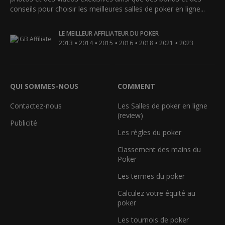
conseils pour choisir les meilleures salles de poker en ligne...
LE MEILLEUR AFFILIATEUR DU POKER
•
•
•
•
•
•
2013
2014
2015
2016
2018
2021
2023
QUI SOMMES-NOUS
COMMENT
Contactez-nous
Les Salles de poker en ligne
(review)
Publicité
Les règles du poker
Classement des mains du
Poker
Les termes du poker
Calculez votre équité au
poker
Les tournois de poker