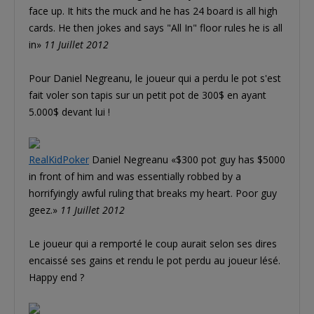
face up. It hits the muck and he has 24 board is all high
cards. He then jokes and says "All In" floor rules he is all
in
11 Juillet 2012
Pour Daniel Negreanu, le joueur qui a perdu le pot s'est
fait voler son tapis sur un petit pot de 300$ en ayant
5.000$ devant lui !
RealKidPoker
Daniel Negreanu
$300 pot guy has $5000
in front of him and was essentially robbed by a
horrifyingly awful ruling that breaks my heart. Poor guy
geez.
11 Juillet 2012
Le joueur qui a remporté le coup aurait selon ses dires
encaissé ses gains et rendu le pot perdu au joueur lésé.
Happy end ?