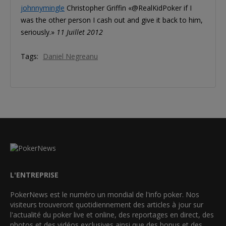
johnnymingle
Christopher Griffin
@RealKidPoker if I
was the other person I cash out and give it back to him,
seriously.
11 Juillet 2012
Tags:
Daniel Negreanu
L'ENTREPRISE
PokerNews est le numéro un mondial de l'info poker. Nos
visiteurs trouveront quotidiennement des articles à jour sur
l'actualité du poker live et online, des reportages en direct, des
photos et des vidéos exclusives ainsi que des bonus et des