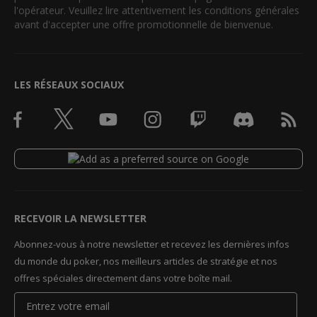
l'opérateur. Veuillez lire attentivement les conditions générales
avant d'accepter une offre promotionnelle de bienvenue.
LES RÉSEAUX SOCIAUX
RECEVOIR LA NEWSLETTER
Abonnez-vous à notre newsletter et recevez les dernières infos
du monde du poker, nos meilleurs articles de stratégie et nos
offres spéciales directement dans votre boîte mail.