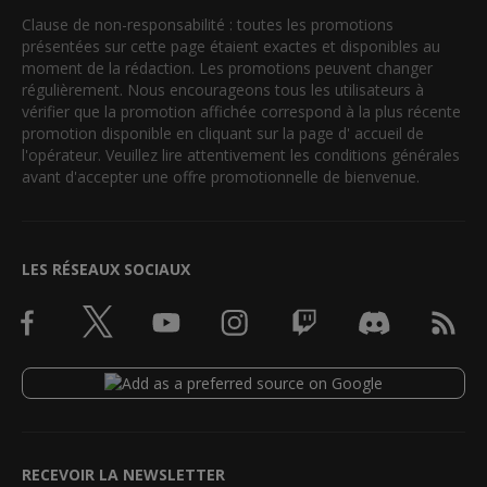
Clause de non-responsabilité : toutes les promotions
présentées sur cette page étaient exactes et disponibles au
moment de la rédaction. Les promotions peuvent changer
régulièrement. Nous encourageons tous les utilisateurs à
vérifier que la promotion affichée correspond à la plus récente
promotion disponible en cliquant sur la page d' accueil de
l'opérateur. Veuillez lire attentivement les conditions générales
avant d'accepter une offre promotionnelle de bienvenue.
LES RÉSEAUX SOCIAUX
RECEVOIR LA NEWSLETTER