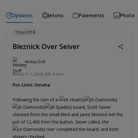
Updates
Jetons
Paiements
Photo
15 Jun 2018
Bleznick Over Seiver
Mickey Doft
Niveau 3 : 1,200/2,400, 0 ante
Pot-Limit Omaha
Following the turn of a
board, Scott Seiver
checked from the small blind and Jared Bleznick bet the
pot of 12,400 from the button. Seiver called, the
river completed the board, and both
players checked.