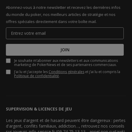
Abonnez-vous à notre newsletter et recevez les dernières infos
du monde du poker, nos meilleurs articles de stratégie et nos
offres spéciales directement dans votre boîte mail.
JOIN
Je souhaite m’abonner aux newsletters et aux communications
marketing de PokerNews et de ses partenaires commerciaux.
J’ai lu et j’accepte les
Conditions générales
et j’ai lu et compris la
Politique de confidentialité
.
SUPERVISION & LICENCES DE JEU
Les jeux d'argent et de hasard peuvent être dangereux : pertes
d'argent, conflits familiaux, addiction…, retrouvez nos conseils
sur joueurs-info-service.fr (09 74 75 13 13 - appel non surtaxé).