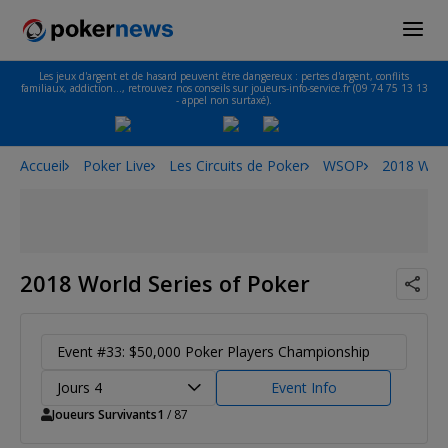
Les jeux d'argent et de hasard peuvent être dangereux : pertes d'argent, conflits
familiaux, addiction…, retrouvez nos conseils sur joueurs-info-service.fr (09 74 75 13 13
- appel non surtaxé).
Accueil
Poker Live
Les Circuits de Poker
WSOP
2018 Worl
2018 World Series of Poker
Event #33: $50,000 Poker Players Championship
Jours 4
Event Info
Joueurs Survivants
1
/ 87