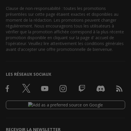
Clause de non-responsabilité : toutes les promotions
présentées sur cette page étaient exactes et disponibles au
moment de la rédaction. Les promotions peuvent changer
régulièrement. Nous encourageons tous les utilisateurs à
vérifier que la promotion affichée correspond à la plus récente
promotion disponible en cliquant sur la page d' accueil de
l'opérateur. Veuillez lire attentivement les conditions générales
avant d'accepter une offre promotionnelle de bienvenue.
LES RÉSEAUX SOCIAUX
RECEVOIR LA NEWSLETTER