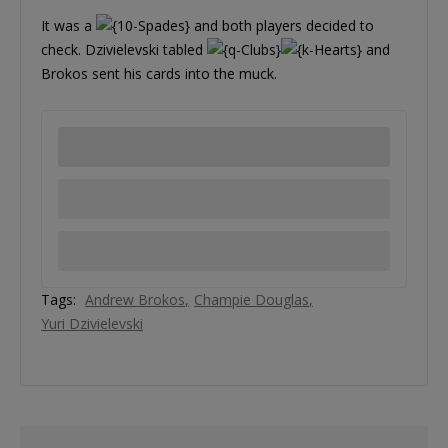
It was a
and both players decided to
check. Dzivielevski tabled
and
Brokos sent his cards into the muck.
Tags:
Andrew Brokos
Champie Douglas
Yuri Dzivielevski