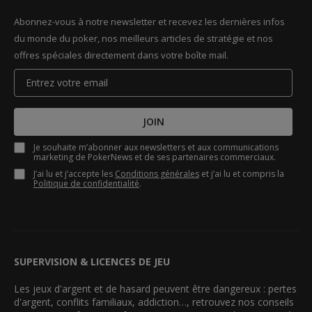
Abonnez-vous à notre newsletter et recevez les dernières infos
du monde du poker, nos meilleurs articles de stratégie et nos
offres spéciales directement dans votre boîte mail.
JOIN
Je souhaite m’abonner aux newsletters et aux communications
marketing de PokerNews et de ses partenaires commerciaux.
J’ai lu et j’accepte les
Conditions générales
et j’ai lu et compris la
Politique de confidentialité
.
SUPERVISION & LICENCES DE JEU
Les jeux d'argent et de hasard peuvent être dangereux : pertes
d'argent, conflits familiaux, addiction…, retrouvez nos conseils