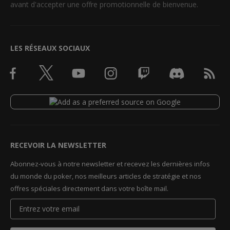
avant d'accepter une offre promotionnelle de bienvenue.
LES RÉSEAUX SOCIAUX
RECEVOIR LA NEWSLETTER
Abonnez-vous à notre newsletter et recevez les dernières infos
du monde du poker, nos meilleurs articles de stratégie et nos
offres spéciales directement dans votre boîte mail.