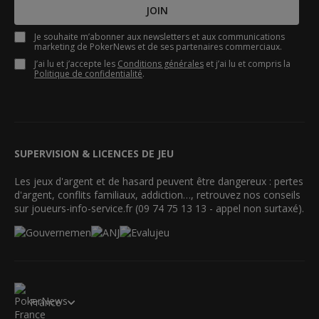
JOIN
Je souhaite m’abonner aux newsletters et aux communications
marketing de PokerNews et de ses partenaires commerciaux.
J’ai lu et j’accepte les
Conditions générales
et j’ai lu et compris la
Politique de confidentialité
.
SUPERVISION & LICENCES DE JEU
Les jeux d'argent et de hasard peuvent être dangereux : pertes
d'argent, conflits familiaux, addiction…, retrouvez nos conseils
sur joueurs-info-service.fr (09 74 75 13 13 - appel non surtaxé).
France