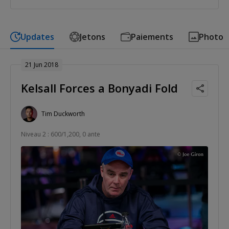
Updates
Jetons
Paiements
Photo
21 Jun 2018
Kelsall Forces a Bonyadi Fold
Tim Duckworth
Niveau 2 : 600/1,200, 0 ante