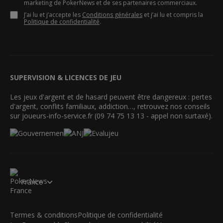
marketing de PokerNews et de ses partenaires commerciaux.
J’ai lu et j’accepte les
Conditions générales
et j’ai lu et compris la
Politique de confidentialité
.
SUPERVISION & LICENCES DE JEU
Les jeux d'argent et de hasard peuvent être dangereux : pertes
d'argent, conflits familiaux, addiction…, retrouvez nos conseils
sur joueurs-info-service.fr (09 74 75 13 13 - appel non surtaxé).
France
Termes & conditions
Politique de confidentialité