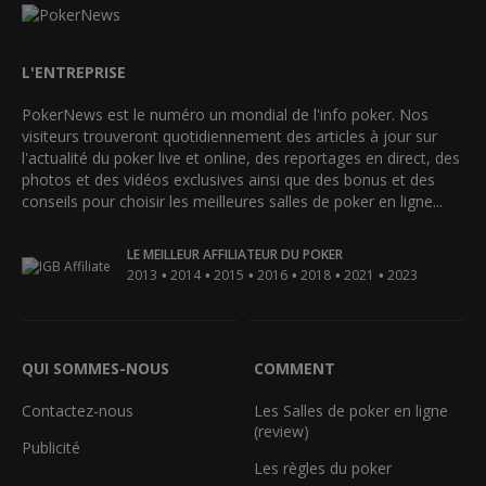
L'ENTREPRISE
PokerNews est le numéro un mondial de l'info poker. Nos
visiteurs trouveront quotidiennement des articles à jour sur
l'actualité du poker live et online, des reportages en direct, des
photos et des vidéos exclusives ainsi que des bonus et des
conseils pour choisir les meilleures salles de poker en ligne...
LE MEILLEUR AFFILIATEUR DU POKER
•
•
•
•
•
•
2013
2014
2015
2016
2018
2021
2023
QUI SOMMES-NOUS
COMMENT
Contactez-nous
Les Salles de poker en ligne
(review)
Publicité
Les règles du poker