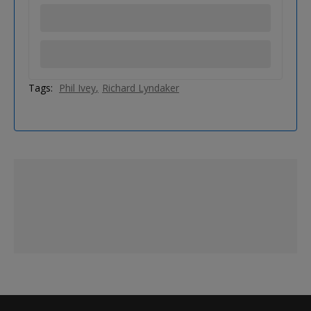
Tags:
Phil Ivey
Richard Lyndaker