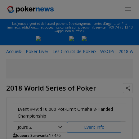
Les jeux d'argent et de hasard peuvent être dangereux : pertes d'argent, conflits
familiaux, addiction…, retrouvez nos conseils sur joueurs-info-service.fr (09 74 75 13 13
- appel non surtaxé).
Accueil
Poker Live
Les Circuits de Poker
WSOP
2018 Worl
2018 World Series of Poker
Event #49: $10,000 Pot-Limit Omaha 8-Handed
Championship
Jours 2
Event Info
Joueurs Survivants
1
/ 476