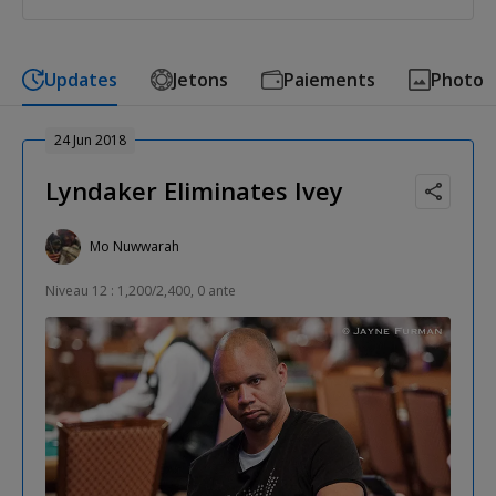
Updates
Jetons
Paiements
Photo
24 Jun 2018
Lyndaker Eliminates Ivey
Mo Nuwwarah
Niveau 12 : 1,200/2,400, 0 ante