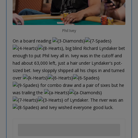
Phil Ivey
On a board reading
, big blind Richard Lyndaker bet
enough to put Phil Ivey all in. Ivey was in the cutoff and
had about 63,000 left, just a hair under Lyndaker's pot-
sized bet. Ivey sloppily shipped all his chips in and turned
over
for combo draw and a pair of sixes but he
was trailing the
of Lyndaker. The river was an
and Ivey wished everyone good luck.