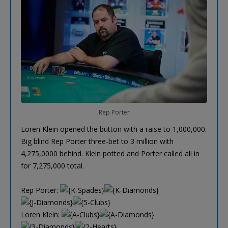
Rep Porter
Loren Klein opened the button with a raise to 1,000,000.
Big blind Rep Porter three-bet to 3 million with
4,275,0000 behind. Klein potted and Porter called all in
for 7,275,000 total.
Rep Porter:
Loren Klein: