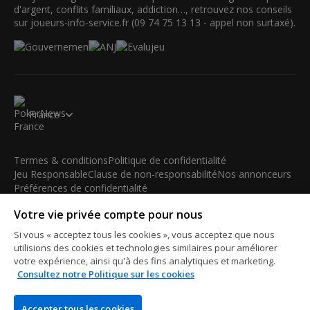
d'argent, conflits familiaux, addiction…, retrouvez nos conseils
sur joueurs-info-service.fr (09 74 75 13 13 - appel non surtaxé).
France
Termes & conditions
Politique de confidentialité
Jeu Responsable
Clause de non-responsabilité
Nos annonceurs
Préférences de confidentialité
Votre vie privée compte pour nous
© 2003-2026 iBus Media Limited. Tous droits réservés. Ce
matériel ne peut être reproduit, modifié ou distribué sans
Si vous « acceptez tous les cookies », vous acceptez que nous
l'accord écrit et la permission officielle du détenteur des droits.
utilisions des cookies et technologies similaires pour améliorer
iBus Media Limited, 33-37 Athol Street IM1 1LB -Douglas -Isle
votre expérience, ainsi qu'à des fins analytiques et marketing.
Consultez notre Politique sur les cookies
of Man
Accepter tous les cookies