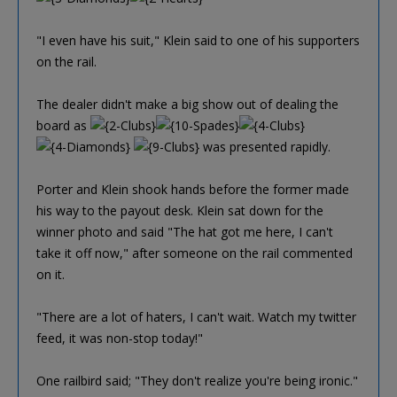
"I even have his suit," Klein said to one of his supporters
on the rail.
The dealer didn't make a big show out of dealing the
board as
was presented rapidly.
Porter and Klein shook hands before the former made
his way to the payout desk. Klein sat down for the
winner photo and said "The hat got me here, I can't
take it off now," after someone on the rail commented
on it.
"There are a lot of haters, I can't wait. Watch my twitter
feed, it was non-stop today!"
One railbird said; "They don't realize you're being ironic."