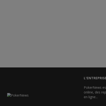
L'ENTREPRIS
PokerNews est 
online, des re
en ligne...