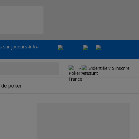
s sur joueurs-info-
S'identifier/ S'inscrire
s de poker