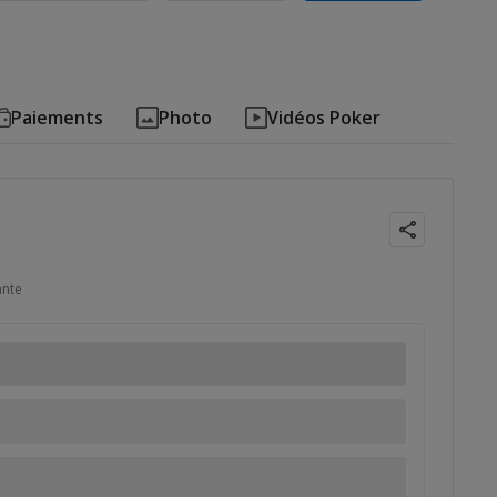
Paiements
Photo
Vidéos Poker
ante