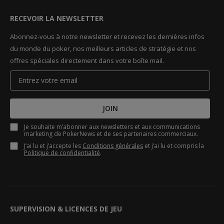
RECEVOIR LA NEWSLETTER
Abonnez-vous à notre newsletter et recevez les dernières infos
du monde du poker, nos meilleurs articles de stratégie et nos
offres spéciales directement dans votre boîte mail.
JOIN
Je souhaite m’abonner aux newsletters et aux communications
marketing de PokerNews et de ses partenaires commerciaux.
J’ai lu et j’accepte les
Conditions générales
et j’ai lu et compris la
Politique de confidentialité
.
SUPERVISION & LICENCES DE JEU