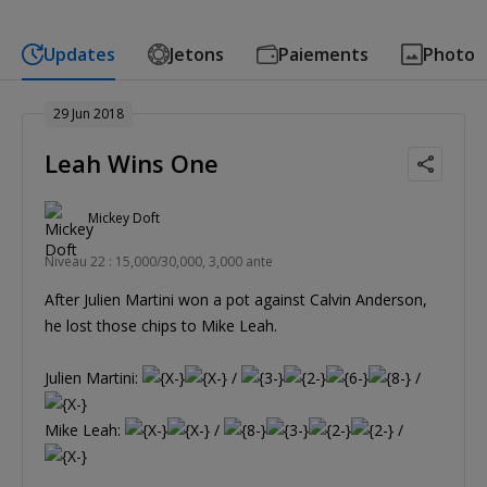
Updates
Jetons
Paiements
Photo
29 Jun 2018
Leah Wins One
Mickey Doft
Niveau 22 : 15,000/30,000, 3,000 ante
After Julien Martini won a pot against Calvin Anderson,
he lost those chips to Mike Leah.
Julien Martini:
/
/
Mike Leah:
/
/