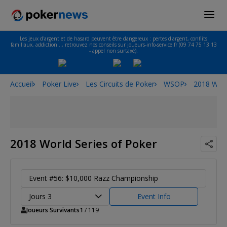
Les jeux d'argent et de hasard peuvent être dangereux : pertes d'argent, conflits
familiaux, addiction…, retrouvez nos conseils sur joueurs-info-service.fr (09 74 75 13 13
- appel non surtaxé).
Accueil
Poker Live
Les Circuits de Poker
WSOP
2018 Worl
2018 World Series of Poker
Event #56: $10,000 Razz Championship
Jours 3
Event Info
Joueurs Survivants
1
/ 119