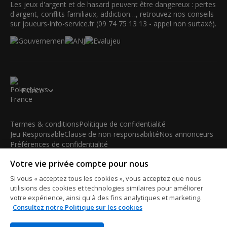
Les jeux d'argent et de hasard peuvent être dangereux : pertes
d'argent, conflits familiaux, addiction…, retrouvez nos conseils
sur joueurs-info-service.fr (09 74 75 13 13 - appel non surtaxé).
France
Termes & conditions
Politique de confidentialité
Jeu Responsable
Clause de non-responsabilité
Nos annonceurs
Préférences de confidentialité
Votre vie privée compte pour nous
© 2003-2026 iBus Media Limited. Tous droits réservés. Ce
matériel ne peut être reproduit, modifié ou distribué sans
Si vous « acceptez tous les cookies », vous acceptez que nous
l'accord écrit et la permission officielle du détenteur des droits.
utilisions des cookies et technologies similaires pour améliorer
iBus Media Limited, 33-37 Athol Street IM1 1LB -Douglas -Isle
votre expérience, ainsi qu'à des fins analytiques et marketing.
Consultez notre Politique sur les cookies
of Man