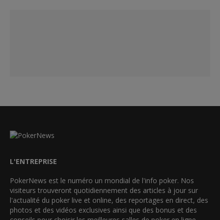
L'ENTREPRISE
PokerNews est le numéro un mondial de l'info poker. Nos
visiteurs trouveront quotidiennement des articles à jour sur
l'actualité du poker live et online, des reportages en direct, des
photos et des vidéos exclusives ainsi que des bonus et des
conseils pour choisir les meilleures salles de poker en ligne...