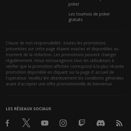
poker
Les tournois de poker
gratuits
Clause de non-responsabilité : toutes les promotions
présentées sur cette page étaient exactes et disponibles au
moment de la rédaction. Les promotions peuvent changer
régulièrement. Nous encourageons tous les utilisateurs à
vérifier que la promotion affichée correspond à la plus récente
promotion disponible en cliquant sur la page d' accueil de
l'opérateur. Veuillez lire attentivement les conditions générales
avant d'accepter une offre promotionnelle de bienvenue.
LES RÉSEAUX SOCIAUX