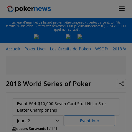
Les jeux d'argent et de hasard peuvent être dangereux : pertes d'argent, conflits
familiaux, addiction…, retrouvez nos conseils sur joueurs-info-service.fr (09 74 75 13 13
- appel non surtaxé).
Accueil
Poker Live
Les Circuits de Poker
WSOP
2018 Worl
2018 World Series of Poker
Event #64: $10,000 Seven Card Stud Hi-Lo 8 or
Better Championship
Jours 2
Event Info
Joueurs Survivants
1
/ 141