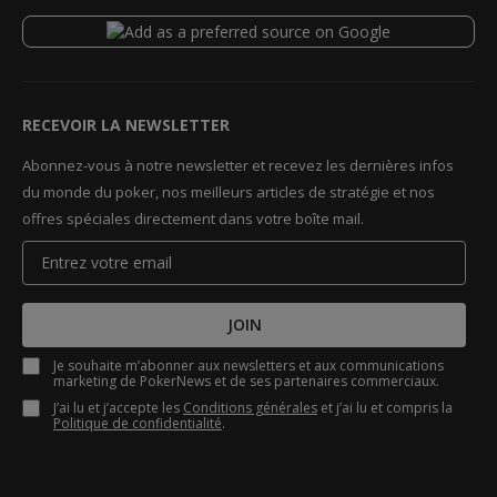
RECEVOIR LA NEWSLETTER
Abonnez-vous à notre newsletter et recevez les dernières infos
du monde du poker, nos meilleurs articles de stratégie et nos
offres spéciales directement dans votre boîte mail.
JOIN
Je souhaite m’abonner aux newsletters et aux communications
marketing de PokerNews et de ses partenaires commerciaux.
J’ai lu et j’accepte les
Conditions générales
et j’ai lu et compris la
Politique de confidentialité
.