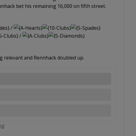
nhack bet his remaining 16,000 on fifth street.
/
/
ng relevant and Rennhack doubled up.
ng