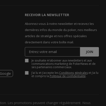
RECEVOIR LA NEWSLETTER
Abonnez-vous à notre newsletter et recevez les
dernières infos du monde du poker, nos meilleurs
articles de stratégie et nos offres spéciales
directement dans votre boîte mail.
JOIN
Je souhaite m’abonner aux newsletters et aux
communications marketing de PokerNews et de
ses partenaires commerciaux.
J’ai lu et j’accepte les
Conditions générales
et j’ai lu
et compris la
Politique de confidentialité
.
action. Les promotions peuvent changer régulièrement. Nous