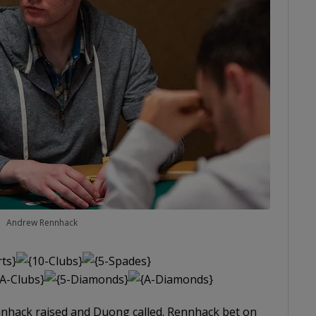
Andrew Rennhack
nhack raised and Duong called. Rennhack bet on