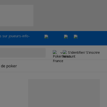
s sur joueurs-info-
S'identifier/ S'inscrire
s de poker