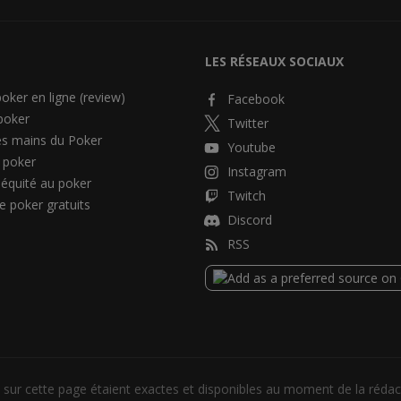
LES RÉSEAUX SOCIAUX
poker en ligne (review)
Facebook
poker
Twitter
s mains du Poker
Youtube
 poker
Instagram
 équité au poker
Twitch
e poker gratuits
Discord
RSS
s sur cette page étaient exactes et disponibles au moment de la réd